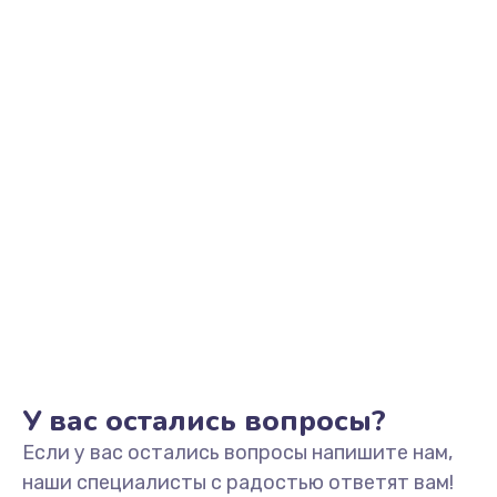
740 руб.
Заказать
Замена тачскрина/сенсора телефона
740 руб.
Заказать
Замена матрицы телефона
740 руб.
Заказать
Замена аккумулятора/батареи телефона
590 руб.
У вас остались вопросы?
Заказать
Если у вас остались вопросы напишите нам,
Замена гнезда зарядки телефона
наши специалисты с радостью ответят вам!