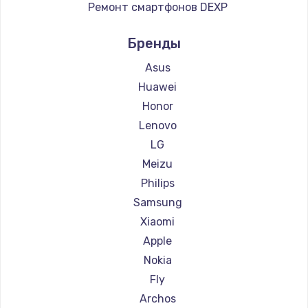
Ремонт смартфонов DEXP
Ремонт смартфонов Digma
Бренды
Ремонт смартфонов Ginzzu
Ремонт смартфонов Highscreen
Asus
Ремонт смартфонов Irbis
Huawei
Ремонт смартфонов Kyocera
Honor
Ремонт смартфонов LeEco
Lenovo
Ремонт смартфонов OnePlus
LG
Ремонт смартфонов teXet
Meizu
Ремонт смартфонов Motorola
Philips
Ремонт смартфонов Prestigio
Samsung
Ремонт смартфонов Vertex
Xiaomi
Ремонт смартфонов Microsoft
Apple
Ремонт смартфонов Sharp
Nokia
Ремонт смартфонов Elephone
Fly
Ремонт смартфонов BlackView
Archos