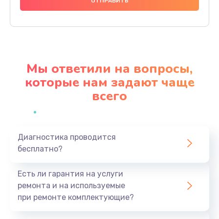
880 руб.
Заказать
Устранение короткого замыкания телефона
Мы ответили на вопросы,
780 руб.
которые нам задают чаще
Заказать
всего
Восстановление OS телефона
880 руб.
Заказать
Диагностика проводится
бесплатно?
Восстановление загрузчика телефона
Есть ли гарантия на услуги
980 руб.
ремонта и на используемые
Заказать
при ремонте комплектующие?
Реболинг микросхем телефона