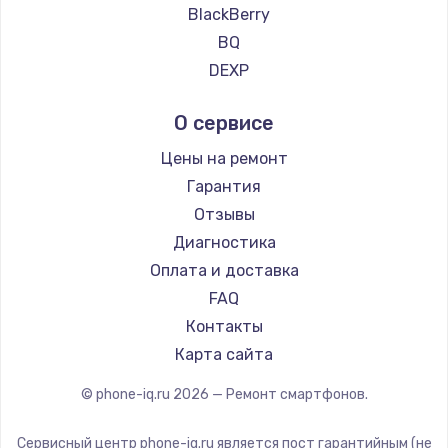
Ремонт смартфонов Google
BlackBerry
Ремонт смартфонов Vertu
BQ
Ремонт смартфонов Tp-Link
DEXP
Ремонт смартфонов Hisense
Digma
О сервисе
Ремонт смартфонов Nubia
Ginzzu
Ремонт смартфонов Land Rover
Highscreen
Цены на ремонт
Ремонт смартфонов Acer
Irbis
Гарантия
Ремонт смартфонов HP
Kyocera
Отзывы
Ремонт смартфонов Poco
LeEco
Диагностика
Ремонт смартфонов HTC
OnePlus
Оплата и доставка
Ремонт смартфонов Blackmagic
teXet
FAQ
Ремонт смартфонов Nothing
Motorola
Контакты
Ремонт смартфонов iQOO
Prestigio
Карта сайта
Vertex
© phone-iq.ru
2026
— Ремонт смартфонов.
Microsoft
Sharp
Сервисный центр phone-iq.ru является пост гарантийным (не