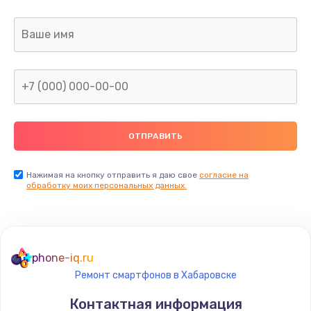
680 руб.
Заказать
Ремонт корпуса телефона
880 руб.
Заказать
Замена динамика (с расклейкой) телефона
690 руб.
Нажимая на кнопку отправить я даю свое
согласие на
Заказать
обработку моих персональных данных.
Замена разъема питания телефона
680 руб.
phone-iq.ru
Заказать
Ремонт смартфонов в Хабаровске
Замена антенного модуля телефона
Контактная информация