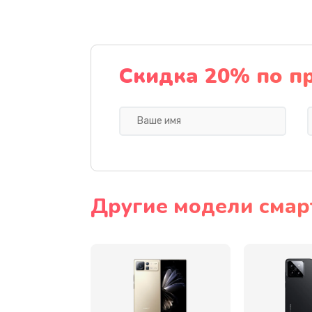
Замена разъема питания
Замена шлейфа
Скидка 20% по п
Ремонт мультиконтроллера
Замена кнопки включения
Замена камеры
Другие модели смар
Замена USB порта
Замена материнской платы
Замена Wi-Fi