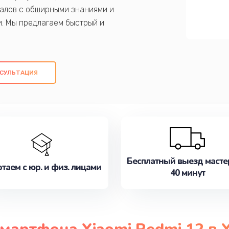
алов с обширными знаниями и
и. Мы предлагаем быстрый и
ем оригинальных компонентов, а также
ых работ. Наша цель - предоставить
ое обслуживание, удовлетворяя их
СУЛЬТАЦИЯ
медлите записаться на ремонт уже
Бесплатный выезд масте
таем с юр. и физ. лицами
40 минут