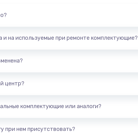
30 мин
1 год
но?
60 мин
2 года
20 мин
2 года
та и на используемые при ремонте комплектующие?
40 мин
1 год
зменена?
50 мин
2 года
й центр?
40 мин
1 год
альные комплектующие или аналоги?
60 мин
1 год
40 мин
3 года
у при нем присутствовать?