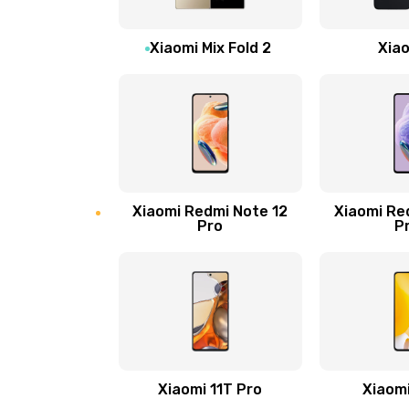
Ремонт цепи питания
Xiaomi Mix Fold 2
Xiao
Ремонт микрофона
Ремонт корпусных элементов
Ремонт GPS-модуля
Xiaomi Redmi Note 12
Xiaomi Re
Pro
P
Ремонт динамика
Замена дисплея
Ремонт сим-лотка
Xiaomi 11T Pro
Xiaomi
Замена клавиатуры