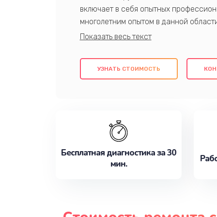
включает в себя опытных профессион
многолетним опытом в данной област
качественный ремонт с использовани
гарантируем качество всех проведенн
клиентам надежное и профессиональн
УЗНАТЬ СТОИМОСТЬ
КОН
потребности наилучшим образом. Не 
сейчас!
Бесплатная диагностика за 30
Рабо
мин.