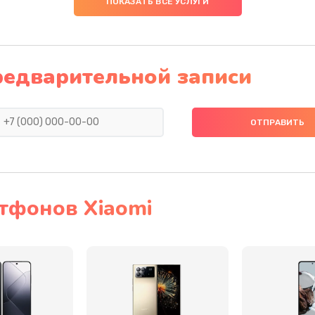
ПОКАЗАТЬ ВСЕ УСЛУГИ
50 мин
1 год
20 мин
3 года
редварительной записи
40 мин
3 года
50 мин
1 год
60 мин
3 года
тфонов Xiaomi
30 мин
2 года
60 мин
1 год
20 мин
1 год