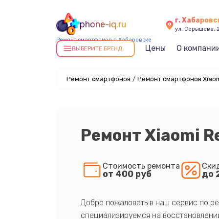
г. Хабаровс
phone-iq.ru
ул. Серышева, 
Ремонт смартфонов в Хабаровске
Цены
О компани
ВЫБЕРИТЕ БРЕНД
Ремонт смартфонов
/
Ремонт смартфонов Xiaom
Ремонт Xiaomi R
Стоимость ремонта
Ски
от 400 руб
до 
Добро пожаловать в наш сервис по ре
специализируемся на восстановлении