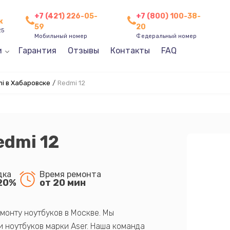
+7 (421) 226-05-
+7 (800) 100-38-
к
59
20
25
Мобильный номер
Федеральный номер
и
Гарантия
Отзывы
Контакты
FAQ
i в Хабаровске
/
Redmi 12
edmi 12
дка
Время ремонта
20%
от 20 мин
монту ноутбуков в Москве. Мы
 ноутбуков марки Aser. Наша команда