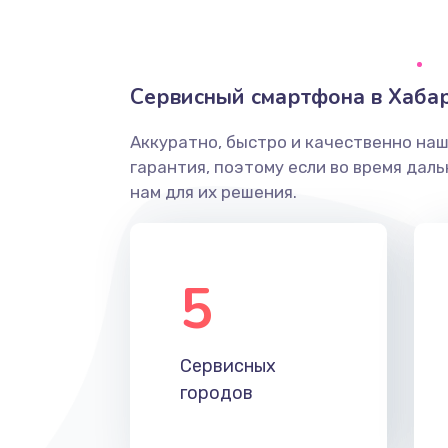
Замена тачпада
Сервисный смартфона в Хаба
Замена контроллера питания
Аккуратно, быстро и качественно на
Замена южного моста
гарантия, поэтому если во время дал
нам для их решения.
Чистка от пыли
Настройка ОС
5
Ремонт подсветки
Сервисных
Настройка BIOS
городов
Замена SSD