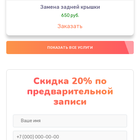
Замена задней крышки
650 руб.
Заказать
Замена аккумулятора
ПОКАЗАТЬ ВСЕ УСЛУГИ
4000 руб.
Заказать
Замена материнской платы
Скидка 20% по
1100 руб.
предварительной
Заказать
записи
Замена масла
750 руб.
Заказать