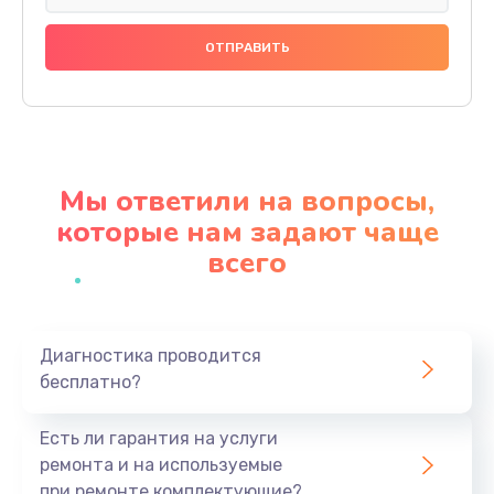
Замена праймера
1000 руб.
Заказать
Ремонт материнской платы
4500 руб.
Мы ответили на вопросы,
Заказать
которые нам задают чаще
всего
Профилактическая чистка
1000 руб.
Заказать
Диагностика проводится
бесплатно?
Прошивка BIOS
1920 руб.
Есть ли гарантия на услуги
Заказать
ремонта и на используемые
при ремонте комплектующие?