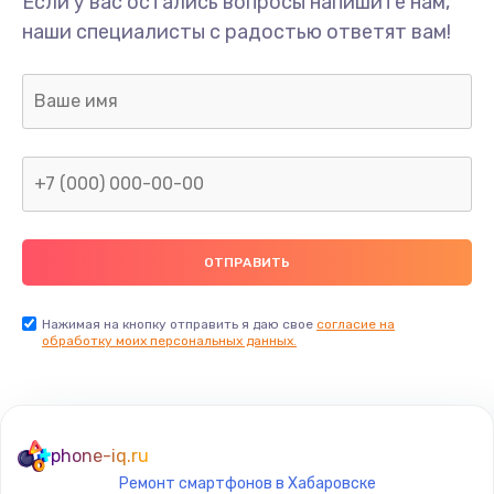
Если у вас остались вопросы напишите нам,
Замена/Pемонт карбюратора
наши специалисты с радостью ответят вам!
1300 руб.
Заказать
Ремонт капиллярной трубки
400 руб.
Заказать
Замена блока питания
1000 руб.
Заказать
Нажимая на кнопку отправить я даю свое
согласие на
обработку моих персональных данных.
Прошивка / разблокировка
900 руб.
Заказать
phone-iq.ru
Ремонт смартфонов в Хабаровске