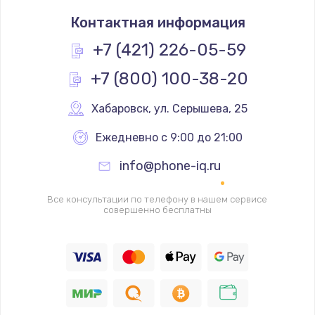
Замена термостата
Контактная информация
1200 руб.
Заказать
+7 (421) 226-05-59
+7 (800) 100-38-20
Замена реле
1000 руб.
Хабаровск
,
 ул. Серышева, 25
Заказать
Ежедневно с 9:00 до 21:00
Замена термопредохранителя
info@phone-iq.ru
700 руб.
Заказать
Все консультации по телефону в нашем сервисе
совершенно бесплатны
Замена ТЭНа
2500 руб.
Заказать
Замена шнура