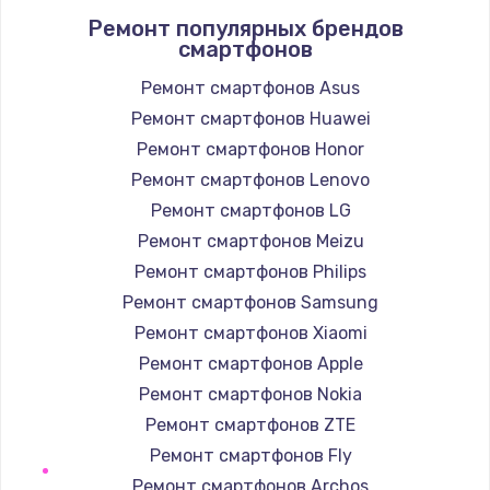
Ремонт популярных брендов
1400 руб.
смартфонов
Заказать
Ремонт смартфонов Asus
Ремонт смартфонов Huawei
Замена / ремонт электронного модуля
управления
Ремонт смартфонов Honor
600 руб.
Ремонт смартфонов Lenovo
Заказать
Ремонт смартфонов LG
Ремонт смартфонов Meizu
Замена конфорки
Ремонт смартфонов Philips
1100 руб.
Ремонт смартфонов Samsung
Заказать
Ремонт смартфонов Xiaomi
Ремонт смартфонов Apple
Замена платы сенсора
Ремонт смартфонов Nokia
900 руб.
Ремонт смартфонов ZTE
Заказать
Ремонт смартфонов Fly
Ремонт смартфонов Archos