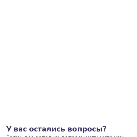
Ремонт цепи питания
2500 руб.
Заказать
Замена видеоадаптера (видеокарты)
1800 руб.
Заказать
Замена, перепайка чипа
1300 руб.
Заказать
Замена HDMI-разъема
650 руб.
Заказать
У вас остались вопросы?