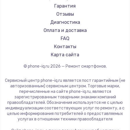
Ремонт смартфонов Acer
Irbis
Гарантия
Заказать
Ремонт смартфонов HP
Kyocera
Отзывы
Ремонт смартфонов Poco
LeEco
Диагностика
Замена шим-контроллера
Ремонт смартфонов HTC
OnePlus
Оплата и доставка
3900 руб.
Ремонт смартфонов Blackmagic
teXet
FAQ
Заказать
Ремонт смартфонов Nothing
Motorola
Контакты
Ремонт смартфонов iQOO
Prestigio
Карта сайта
Настройка Wi-Fi
Vertex
1040 руб.
© phone-iq.ru
2026
— Ремонт смартфонов.
Microsoft
Заказать
Sharp
Сервисный центр phone-iq.ru является пост гарантийным (не
Elephone
авторизованным) сервисным центром. Торговые марки,
Ремонт петель крышки
перечисленные на сайте phone-iq.ru, являются
BlackView
зарегистрированным товарными знаками компаний
1195 руб.
Google
правообладателей. Обозначения используется не с целью
индивидуализации соответствующих услуг по ремонту, а с
Заказать
Vertu
целью информирования потребителей о предоставляемых
Tp-Link
услугах в отношении техники правообладателя
Замена динамиков
Hisense