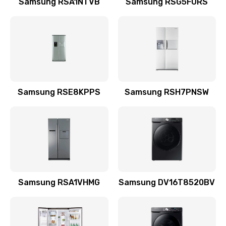
Samsung RSA1NTVB
Samsung RSG5FURS
Замена датчика
570 руб.
Заказать
Замена шнура
Samsung RSE8KPPS
Samsung RSH7PNSW
370 руб.
Заказать
Ремонт электроплаты
1400 руб.
Заказать
Samsung RSA1VHMG
Samsung DV16T8520BV
Замена центрирующей шайбы динамика
880 руб.