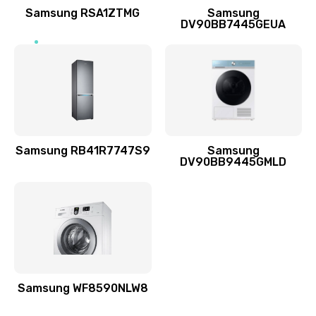
1400 руб.
Samsung RSA1ZTMG
Samsung
DV90BB7445GEUA
Заказать
Ремонт выходных цепей усиления (для активных
сабвуферов)
1300 руб.
Заказать
Samsung RB41R7747S9
Samsung
DV90BB9445GMLD
Ремонт предварительных цепей усиления (для
активных сабвуферов)
1200 руб.
Заказать
Ремонт после залития
2100 руб.
Samsung WF8590NLW8
Заказать