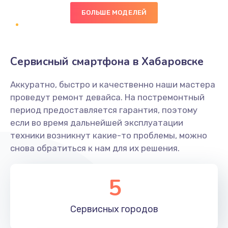
БОЛЬШЕ МОДЕЛЕЙ
Замена диффузора динамика
1400 руб.
Заказать
Сервисный смартфона в Хабаровске
Замена платы брелка
Аккуратно, быстро и качественно наши мастера
900 руб.
проведут ремонт девайса. На постремонтный
период предоставляется гарантия, поэтому
Заказать
если во время дальнейшей эксплуатации
техники возникнут какие-то проблемы, можно
Простой ремонт основной платы
снова обратиться к нам для их решения.
2400 руб.
Заказать
5
Восстановление после попадания влаги
Сервисных
городов
2800 руб.