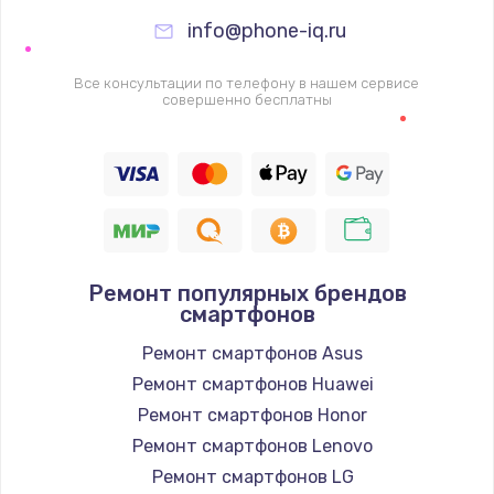
info@phone-iq.ru
Замена видеочипа
2745 руб.
Все консультации по телефону в нашем сервисе
совершенно бесплатны
Заказать
Настройка BIOS
910 руб.
Заказать
Ремонт подсветки
Ремонт популярных брендов
смартфонов
1150 руб.
Ремонт смартфонов Asus
Заказать
Ремонт смартфонов Huawei
Ремонт смартфонов Honor
Настройка ОС
Ремонт смартфонов Lenovo
1320 руб.
Ремонт смартфонов LG
Заказать