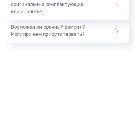
800 руб.
оригинальные комплектующие
или аналоги?
Заказать
Возможен ли срочный ремонт?
Тюнинг динамиков
Могу при нем присутствовать?
4900 руб.
Заказать
Ремонт криптомодуля
1100 руб.
Заказать
Ремонт (замена) кнопок, индикаторов, разъемов
1000 руб.
Заказать
Программный ремонт/прошивка