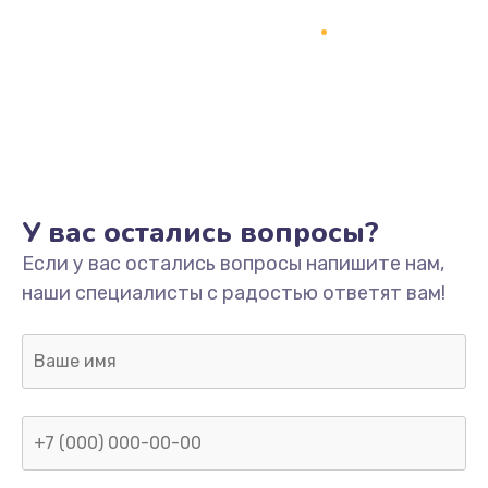
1500 руб.
Заказать
Ремонт системной платы
1700 руб.
Заказать
У вас остались вопросы?
Модернизация
Если у вас остались вопросы напишите нам,
2100 руб.
наши специалисты с радостью ответят вам!
Заказать
Устранение ошибок
2000 руб.
Заказать