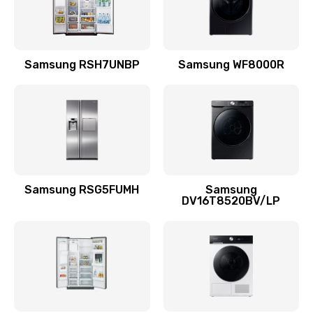
Заказать
Замена подводящих проводов
Samsung RSH7UNBP
Samsung WF8000R
880 руб.
Заказать
Замена голосовой катушки/перемотка динамика
880 руб.
Заказать
Samsung RSG5FUMH
Samsung
DV16T8520BV/LP
Выход из строя электронных деталей
вследствие перегрева
880 руб.
Заказать
Ремонт динамиков