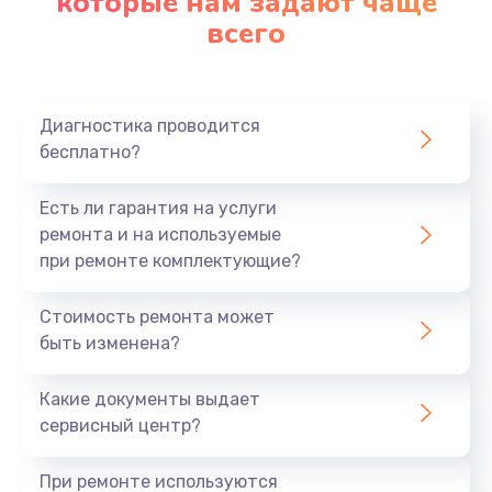
которые нам задают чаще
всего
Заказать
Ремонт платы картоприемника
1000 руб.
Диагностика проводится
бесплатно?
Заказать
Есть ли гарантия на услуги
Восстановление/замена диффузора
ремонта и на используемые
1400 руб.
при ремонте комплектующие?
Заказать
Стоимость ремонта может
быть изменена?
Ремонт платы усилителя
1200 руб.
Какие документы выдает
Заказать
сервисный центр?
Ремонт платы блока питания
При ремонте используются