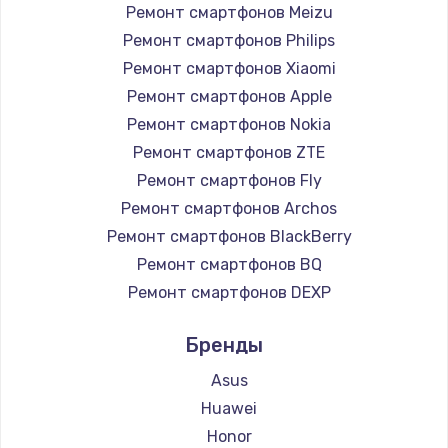
Ремонт смартфонов Meizu
Ремонт смартфонов Philips
Чистка от пыли
Ремонт смартфонов Xiaomi
990 руб.
Ремонт смартфонов Apple
Заказать
Ремонт смартфонов Nokia
Ремонт смартфонов ZTE
Замена жесткого диска
Ремонт смартфонов Fly
875 руб.
Ремонт смартфонов Archos
Заказать
Ремонт смартфонов BlackBerry
Ремонт смартфонов BQ
Установка драйверов
Ремонт смартфонов DEXP
875 руб.
Ремонт смартфонов Digma
Бренды
Заказать
Ремонт смартфонов Ginzzu
Ремонт смартфонов Highscreen
Asus
Замена вебкамеры
Ремонт смартфонов Irbis
Huawei
1490 руб.
Ремонт смартфонов Kyocera
Honor