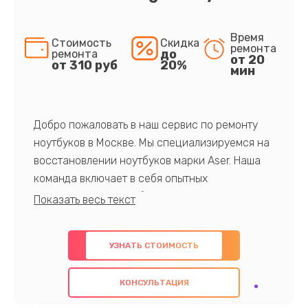
Время
Стоимость
Скидка
ремонта
до
ремонта
от 20
от 310 руб
20%
мин
Добро пожаловать в наш сервис по ремонту
ноутбуков в Москве. Мы специализируемся на
восстановлении ноутбуков марки Aser. Наша
команда включает в себя опытных
профессионалов с обширными знаниями и
многолетним опытом в данной области. Мы
предлагаем быстрый и качественный ремонт с
УЗНАТЬ СТОИМОСТЬ
использованием оригинальных компонентов, а
также гарантируем качество всех
КОНСУЛЬТАЦИЯ
проведенных работ. Наша цель - предоставить
клиентам надежное и профессиональное