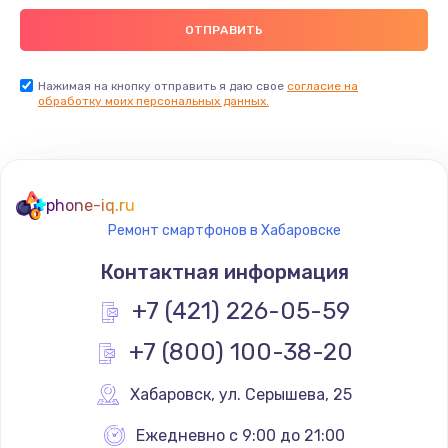
Ремонт пищалок(твитеров)
900 руб.
Заказать
Нажимая на кнопку отправить я даю свое
согласие на
обработку моих персональных данных.
Ремонт цепей питания
2500 руб.
Заказать
phone-iq.ru
Ремонт смартфонов в Хабаровске
Замена видеокарты
Контактная информация
1795 руб.
+7 (421) 226-05-59
Заказать
+7 (800) 100-38-20
Ремонт разъема питания
1120 руб.
Хабаровск
,
 ул. Серышева, 25
Заказать
Ежедневно с 9:00 до 21:00