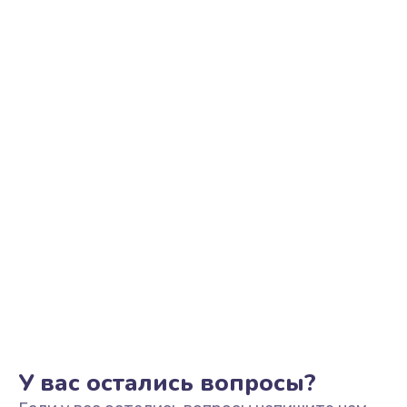
Ремонт цепи питания
2500 руб.
Заказать
Замена видеоадаптера (видеокарты)
1800 руб.
Заказать
Замена, перепайка чипа
1300 руб.
Заказать
Замена HDMI-разъема
650 руб.
Заказать
У вас остались вопросы?