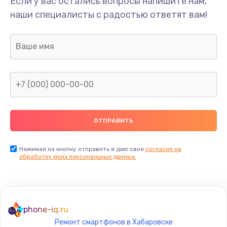
Если у вас остались вопросы напишите нам,
Замена/Pемонт карбюратора
наши специалисты с радостью ответят вам!
1300 руб.
Заказать
Ремонт капиллярной трубки
400 руб.
Заказать
Замена блока питания
1000 руб.
Заказать
Нажимая на кнопку отправить я даю свое
согласие на
обработку моих персональных данных.
Прошивка / разблокировка
900 руб.
Заказать
phone-iq.ru
Ремонт смартфонов в Хабаровске