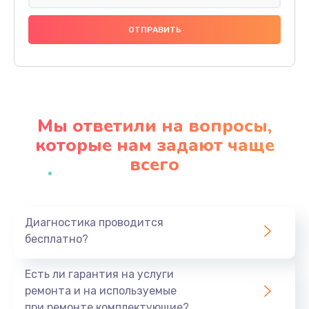
Замена праймера
1000 руб.
Заказать
Ремонт материнской платы
4500 руб.
Мы ответили на вопросы,
Заказать
которые нам задают чаще
всего
Профилактическая чистка
1000 руб.
Заказать
Диагностика проводится
бесплатно?
Прошивка BIOS
1920 руб.
Есть ли гарантия на услуги
Заказать
ремонта и на используемые
при ремонте комплектующие?