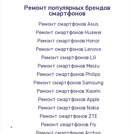
Ремонт популярных брендов
1400 руб.
смартфонов
Заказать
Ремонт смартфонов Asus
Ремонт смартфонов Huawei
Замена / ремонт электронного модуля
управления
Ремонт смартфонов Honor
600 руб.
Ремонт смартфонов Lenovo
Заказать
Ремонт смартфонов LG
Ремонт смартфонов Meizu
Замена конфорки
Ремонт смартфонов Philips
1100 руб.
Ремонт смартфонов Samsung
Заказать
Ремонт смартфонов Xiaomi
Ремонт смартфонов Apple
Замена платы сенсора
Ремонт смартфонов Nokia
900 руб.
Ремонт смартфонов ZTE
Заказать
Ремонт смартфонов Fly
Ремонт смартфонов Archos