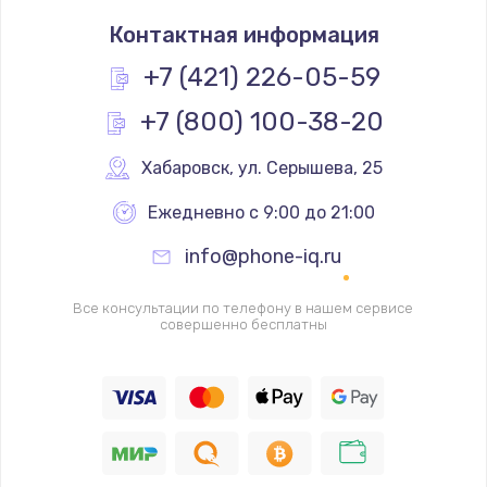
Замена термостата
Контактная информация
1200 руб.
Заказать
+7 (421) 226-05-59
+7 (800) 100-38-20
Замена реле
1000 руб.
Хабаровск
,
 ул. Серышева, 25
Заказать
Ежедневно с 9:00 до 21:00
Замена термопредохранителя
info@phone-iq.ru
700 руб.
Заказать
Все консультации по телефону в нашем сервисе
совершенно бесплатны
Замена ТЭНа
2500 руб.
Заказать
Замена шнура