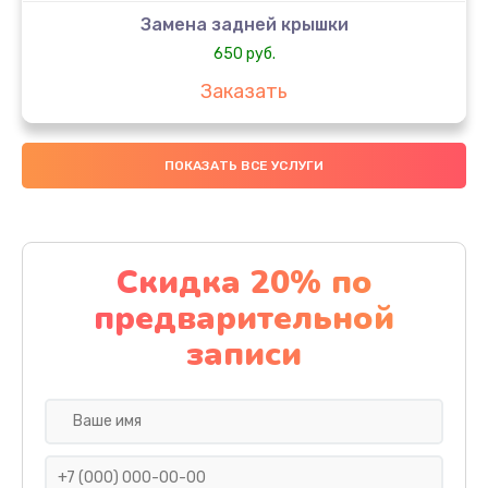
Замена задней крышки
650 руб.
Заказать
Замена аккумулятора
ПОКАЗАТЬ ВСЕ УСЛУГИ
4000 руб.
Заказать
Замена материнской платы
Скидка 20% по
1100 руб.
предварительной
Заказать
записи
Замена масла
750 руб.
Заказать