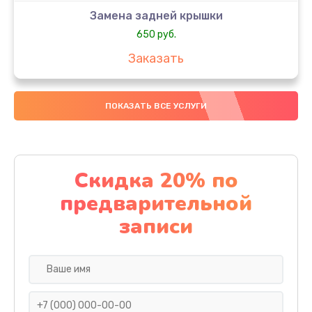
Замена задней крышки
650 руб.
Заказать
Замена аккумулятора
ПОКАЗАТЬ ВСЕ УСЛУГИ
4000 руб.
Заказать
Замена материнской платы
Скидка 20% по
1100 руб.
предварительной
Заказать
записи
Замена масла
750 руб.
Заказать