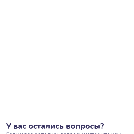
Ремонт цепи питания
2500 руб.
Заказать
Замена видеоадаптера (видеокарты)
1800 руб.
Заказать
Замена, перепайка чипа
1300 руб.
Заказать
Замена HDMI-разъема
650 руб.
Заказать
У вас остались вопросы?