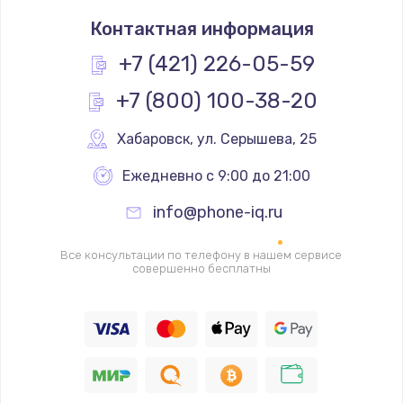
Замена термостата
Контактная информация
1200 руб.
Заказать
+7 (421) 226-05-59
+7 (800) 100-38-20
Замена реле
1000 руб.
Хабаровск
,
 ул. Серышева, 25
Заказать
Ежедневно с 9:00 до 21:00
Замена термопредохранителя
info@phone-iq.ru
700 руб.
Заказать
Все консультации по телефону в нашем сервисе
совершенно бесплатны
Замена ТЭНа
2500 руб.
Заказать
Замена шнура