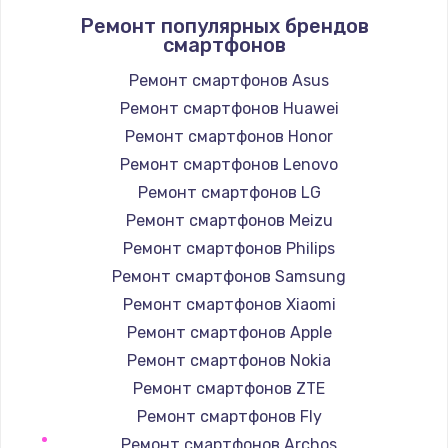
Ремонт популярных брендов
1400 руб.
смартфонов
Заказать
Ремонт смартфонов Asus
Ремонт смартфонов Huawei
Замена / ремонт электронного модуля
управления
Ремонт смартфонов Honor
600 руб.
Ремонт смартфонов Lenovo
Заказать
Ремонт смартфонов LG
Ремонт смартфонов Meizu
Замена конфорки
Ремонт смартфонов Philips
1100 руб.
Ремонт смартфонов Samsung
Заказать
Ремонт смартфонов Xiaomi
Ремонт смартфонов Apple
Замена платы сенсора
Ремонт смартфонов Nokia
900 руб.
Ремонт смартфонов ZTE
Заказать
Ремонт смартфонов Fly
Ремонт смартфонов Archos