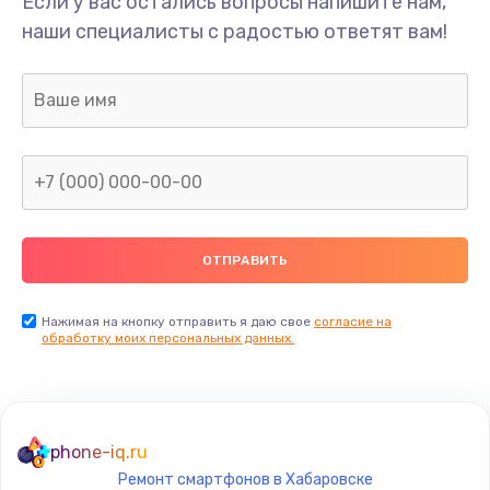
Если у вас остались вопросы напишите нам,
Замена/Pемонт карбюратора
наши специалисты с радостью ответят вам!
1300 руб.
Заказать
Ремонт капиллярной трубки
400 руб.
Заказать
Замена блока питания
1000 руб.
Заказать
Нажимая на кнопку отправить я даю свое
согласие на
обработку моих персональных данных.
Прошивка / разблокировка
900 руб.
Заказать
phone-iq.ru
Ремонт смартфонов в Хабаровске