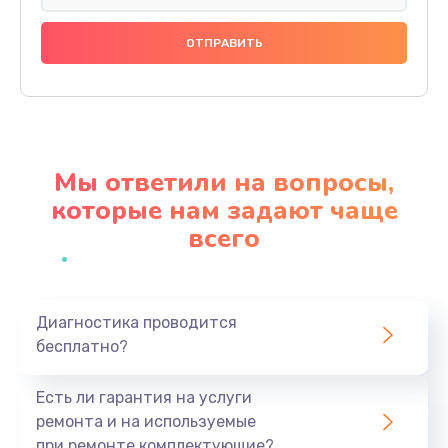
Замена праймера
1000 руб.
Заказать
Ремонт материнской платы
4500 руб.
Мы ответили на вопросы,
Заказать
которые нам задают чаще
всего
Профилактическая чистка
1000 руб.
Заказать
Диагностика проводится
бесплатно?
Прошивка BIOS
1920 руб.
Есть ли гарантия на услуги
Заказать
ремонта и на используемые
при ремонте комплектующие?