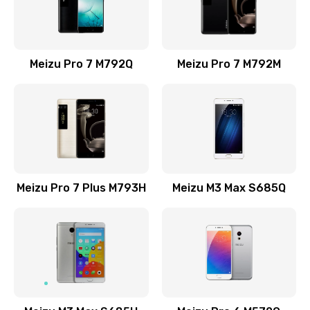
Заказать
Замена стекла камеры телефона
Meizu Pro 7 M792Q
Meizu Pro 7 M792M
740 руб.
Заказать
Чистка в ультразвуковой ванне телефона
695 руб.
Заказать
Meizu Pro 7 Plus M793H
Meizu M3 Max S685Q
Перепрошивка программатором телефона
735 руб.
Заказать
Перепрошивка телефона