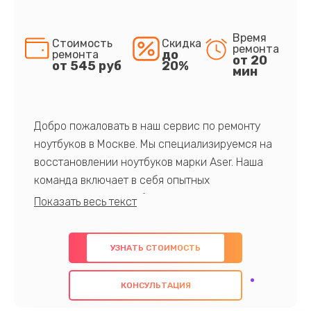
Время
Стоимость
Скидка
ремонта
до
ремонта
от 20
от 545 руб
20%
мин
Добро пожаловать в наш сервис по ремонту
ноутбуков в Москве. Мы специализируемся на
восстановлении ноутбуков марки Aser. Наша
команда включает в себя опытных
профессионалов с обширными знаниями и
многолетним опытом в данной области. Мы
предлагаем быстрый и качественный ремонт с
УЗНАТЬ СТОИМОСТЬ
использованием оригинальных компонентов, а
также гарантируем качество всех
КОНСУЛЬТАЦИЯ
проведенных работ. Наша цель - предоставить
клиентам надежное и профессиональное