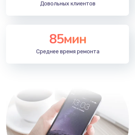
Довольных
клиентов
Замена разъема питания телефона
635 руб.
Заказать
85мин
Замена антенного модуля телефона
635 руб.
Среднее время
ремонта
Заказать
Замена Wi-Fi модуля телефона
545 руб.
Заказать
Замена кнопки Home телефона
545 руб.
Заказать