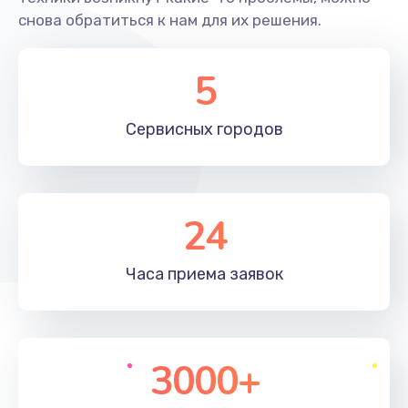
снова обратиться к нам для их решения.
545 руб.
Заказать
5
Замена гнезда зарядки телефона
Сервисных
городов
635 руб.
Заказать
Ремонт корпуса телефона
24
835 руб.
Заказать
Часа приема
заявок
Замена динамика (с расклейкой) телефона
645 руб.
3000+
Заказать