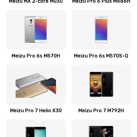
Meizu MX 2-core M030
Meizu Pro 6 Plus M686H
Заказать
Замена камеры телефона
735 руб.
Заказать
Замена динамика телефона
Meizu Pro 6s M570H
Meizu Pro 6s M570S-Q
595 руб.
Заказать
Восстановление цепей питания телефона
735 руб.
Meizu Pro 7 Helio X30
Meizu Pro 7 M792H
Заказать
Замена кнопки включения телефона
545 руб.