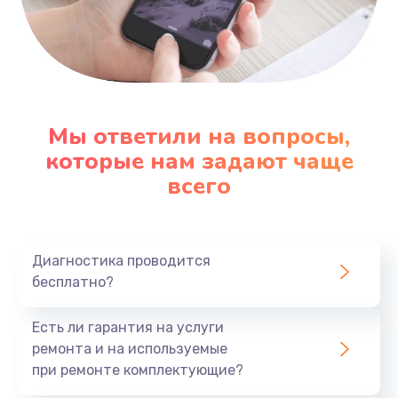
Ремонт материнской платы телефона
835 руб.
Заказать
Замена материнской платы телефона
Мы ответили на вопросы,
которые нам задают чаще
935 руб.
всего
Заказать
Замена процессора телефона
1235 руб.
Диагностика проводится
бесплатно?
Заказать
Есть ли гарантия на услуги
ремонта и на используемые
при ремонте комплектующие?