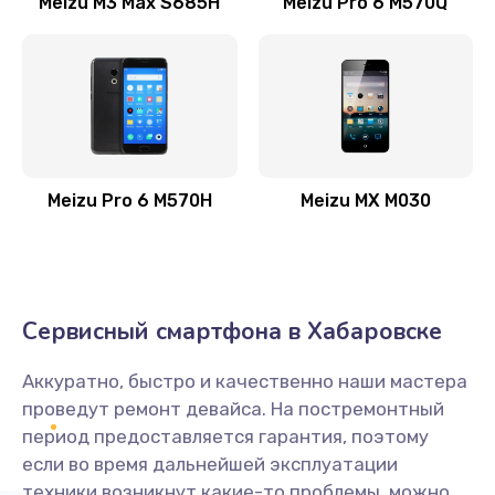
Meizu M3 Max S685H
Meizu Pro 6 M570Q
735 руб.
Заказать
Замена экрана/дисплея телефона
695 руб.
Заказать
Meizu Pro 6 M570H
Meizu MX M030
Замена тачскрина/сенсора телефона
695 руб.
Заказать
Сервисный смартфона в Хабаровске
Замена матрицы телефона
Аккуратно, быстро и качественно наши мастера
695 руб.
проведут ремонт девайса. На постремонтный
Заказать
период предоставляется гарантия, поэтому
если во время дальнейшей эксплуатации
Замена аккумулятора/батареи телефона
техники возникнут какие-то проблемы, можно