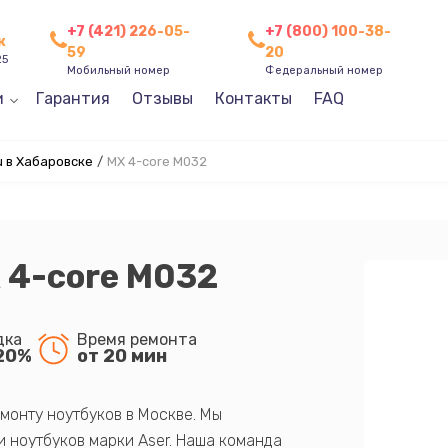
+7 (421) 226-05-
+7 (800) 100-38-
к
59
20
25
Мобильный номер
Федеральный номер
и
Гарантия
Отзывы
Контакты
FAQ
 в Хабаровске
/
MX 4-core M032
 4-core M032
дка
Время ремонта
20%
от 20 мин
монту ноутбуков в Москве. Мы
 ноутбуков марки Aser. Наша команда