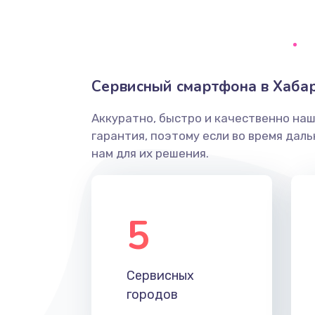
Замена аккумулятора/батареи 
Замена гнезда зарядки телефон
Сервисный смартфона в Хаба
Ремонт корпуса телефона
Аккуратно, быстро и качественно на
Замена динамика (с расклейкой)
гарантия, поэтому если во время дал
телефона
нам для их решения.
Замена разъема питания телеф
5
Замена антенного модуля телеф
Замена Wi-Fi модуля телефона
Сервисных
городов
Замена кнопки Home телефона