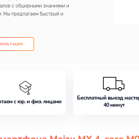
алов с обширными знаниями и
и. Мы предлагаем быстрый и
ем оригинальных компонентов, а также
ых работ. Наша цель - предоставить
ое обслуживание, удовлетворяя их
СУЛЬТАЦИЯ
медлите записаться на ремонт уже
Бесплатный выезд масте
таем с юр. и физ. лицами
40 минут