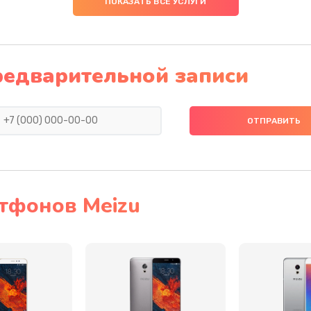
ПОКАЗАТЬ ВСЕ УСЛУГИ
50 мин
3 года
20 мин
3 года
редварительной записи
а
30 мин
1 год
40 мин
1 год
60 мин
2 года
тфонов Meizu
40 мин
1 год
 телефона
30 мин
3 года
она
30 мин
2 года