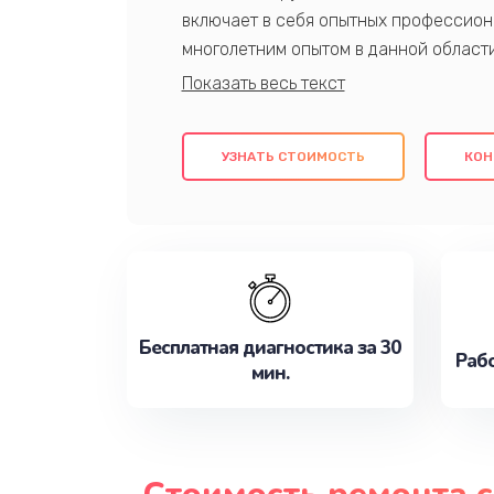
включает в себя опытных профессион
многолетним опытом в данной област
качественный ремонт с использовани
гарантируем качество всех проведенн
клиентам надежное и профессиональн
УЗНАТЬ СТОИМОСТЬ
КОН
потребности наилучшим образом. Не 
сейчас!
Бесплатная диагностика за 30
Рабо
мин.