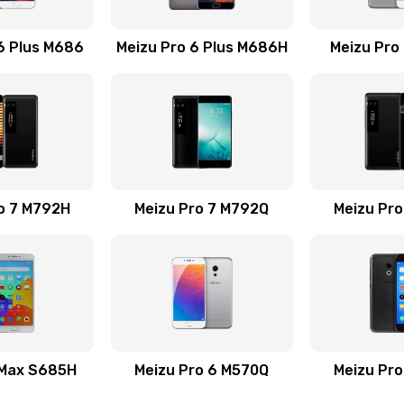
50 мин
2 года
6 Plus M686
Meizu Pro 6 Plus M686H
Meizu Pro
 телефона
50 мин
3 года
50 мин
1 год
o 7 M792H
Meizu Pro 7 M792Q
60 мин
2 года
Meizu Pr
на
20 мин
1 год
ефона
50 мин
3 года
30 мин
2 года
 Max S685H
Meizu Pro 6 M570Q
Meizu Pr