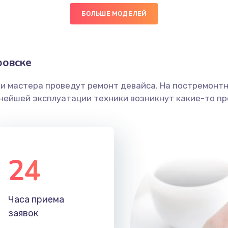
телефона
50 мин
2 года
БОЛЬШЕ МОДЕЛЕЙ
а
50 мин
3 года
ровске
60 мин
2 года
ши мастера проведут ремонт девайса. На постремонт
ьнейшей эксплуатации техники возникнут какие-то пр
40 мин
3 года
она
20 мин
3 года
24
она
30 мин
1 год
30 мин
1 год
Часа приема
заявок
50 мин
1 год