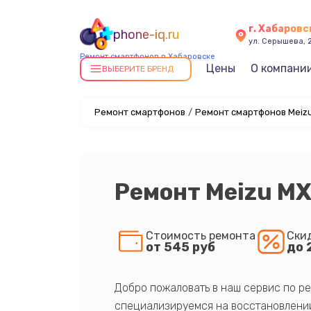
г. Хабаровс
phone-iq.ru
ул. Серышева, 
Ремонт смартфонов в Хабаровске
Цены
О компани
ВЫБЕРИТЕ БРЕНД
Ремонт смартфонов
/
Ремонт смартфонов Meizu
Ремонт Meizu MX
Стоимость ремонта
Ски
от 545 руб
до 
Добро пожаловать в наш сервис по ре
специализируемся на восстановлении