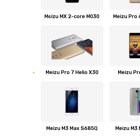
Замена стекла камеры телефона
Meizu MX 2-core M030
Meizu Pro 
Чистка в ультразвуковой ванне
Перепрошивка программатором
телефона
Meizu Pro 7 Helio X30
Перепрошивка телефона
Meizu Pr
Замена экрана/дисплея телефо
Замена тачскрина/сенсора тел
Замена матрицы телефона
Meizu M3 Max S685Q
Meizu M3