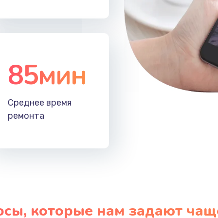
ефона
60 мин
2 года
ефона
20 мин
2 года
85мин
30 мин
1 год
Среднее время
ремонта
осы, которые нам задают чащ