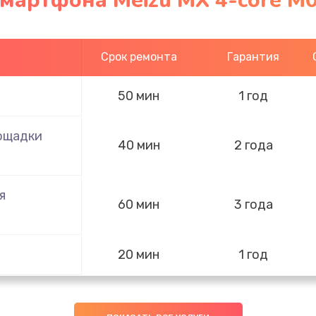
мартфона Meizu MX 4-core M0
Срок ремонта
Гарантия
50 мин
1 год
ощадки
40 мин
2 года
я
60 мин
3 года
20 мин
1 год
лефона
40 мин
2 года