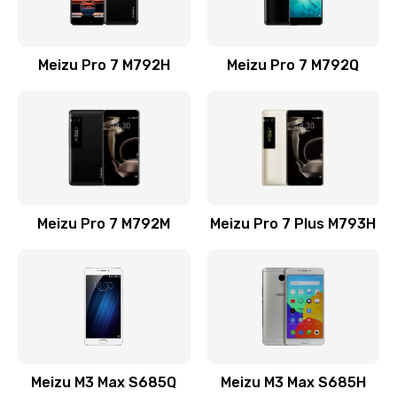
Заказать
Замена стекла камеры телефона
Meizu Pro 7 M792H
Meizu Pro 7 M792Q
740 руб.
Заказать
Чистка в ультразвуковой ванне телефона
695 руб.
Заказать
Meizu Pro 7 M792M
Meizu Pro 7 Plus M793H
Перепрошивка программатором телефона
735 руб.
Заказать
Перепрошивка телефона
Meizu M3 Max S685Q
Meizu M3 Max S685H
735 руб.