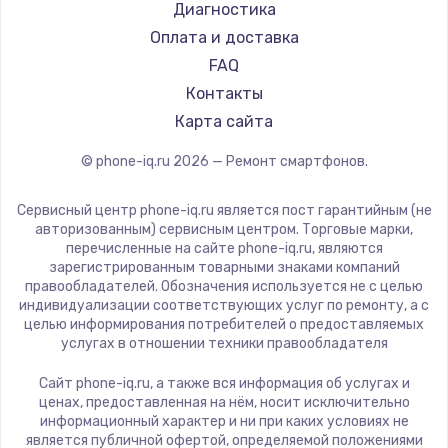
Ремонт смартфонов Poco
LeEco
Диагностика
Ремонт смартфонов HTC
OnePlus
Оплата и доставка
Ремонт смартфонов Blackmagic
teXet
FAQ
Ремонт смартфонов Nothing
Motorola
Контакты
Ремонт смартфонов iQOO
Prestigio
Карта сайта
Vertex
© phone-iq.ru
2026
— Ремонт смартфонов.
Microsoft
Sharp
Сервисный центр phone-iq.ru является пост гарантийным (не
Elephone
авторизованным) сервисным центром. Торговые марки,
перечисленные на сайте phone-iq.ru, являются
BlackView
зарегистрированным товарными знаками компаний
Google
правообладателей. Обозначения используется не с целью
индивидуализации соответствующих услуг по ремонту, а с
Vertu
целью информирования потребителей о предоставляемых
Tp-Link
услугах в отношении техники правообладателя
Hisense
Сайт phone-iq.ru, а также вся информация об услугах и
Nubia
ценах, предоставленная на нём, носит исключительно
информационный характер и ни при каких условиях не
Land Rover
является публичной офертой, определяемой положениями