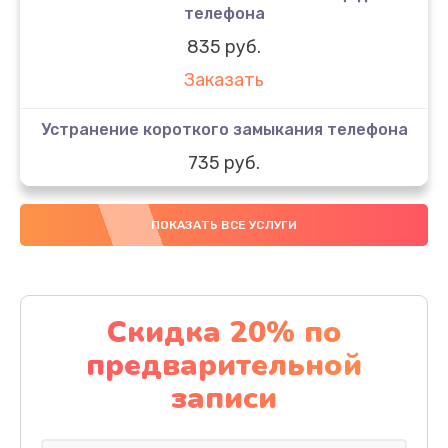
телефона
835 руб.
Заказать
Устранение короткого замыкания телефона
735 руб.
Заказать
ПОКАЗАТЬ ВСЕ УСЛУГИ
Восстановление OS телефона
835 руб.
Заказать
Скидка 20% по
предварительной
Восстановление загрузчика телефона
записи
935 руб.
Заказать