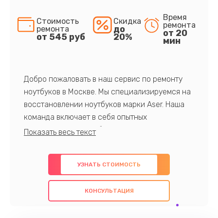
Время
Стоимость
Скидка
ремонта
до
ремонта
от 20
от 545 руб
20%
мин
Добро пожаловать в наш сервис по ремонту
ноутбуков в Москве. Мы специализируемся на
восстановлении ноутбуков марки Aser. Наша
команда включает в себя опытных
профессионалов с обширными знаниями и
многолетним опытом в данной области. Мы
предлагаем быстрый и качественный ремонт с
УЗНАТЬ СТОИМОСТЬ
использованием оригинальных компонентов, а
также гарантируем качество всех
КОНСУЛЬТАЦИЯ
проведенных работ. Наша цель - предоставить
клиентам надежное и профессиональное