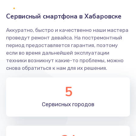
545 руб.
Заказать
Сервисный смартфона в Хабаровске
Замена гнезда зарядки телефона
Аккуратно, быстро и качественно наши мастера
проведут ремонт девайса. На постремонтный
635 руб.
период предоставляется гарантия, поэтому
Заказать
если во время дальнейшей эксплуатации
техники возникнут какие-то проблемы, можно
Ремонт корпуса телефона
снова обратиться к нам для их решения.
835 руб.
Заказать
5
Замена динамика (с расклейкой) телефона
Сервисных
городов
645 руб.
Заказать
Замена разъема питания телефона