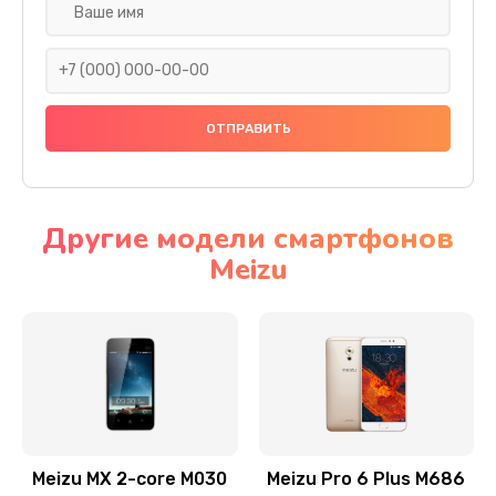
Реболинг микросхем телефона
1235 руб.
Заказать
Сохранение данных телефона
1535 руб.
Другие модели смартфонов
Заказать
Meizu
Замена задней крышки телефона
735 руб.
Заказать
Замена корпуса телефона
835 руб.
Meizu MX 2-core M030
Meizu Pro 6 Plus M686
Заказать