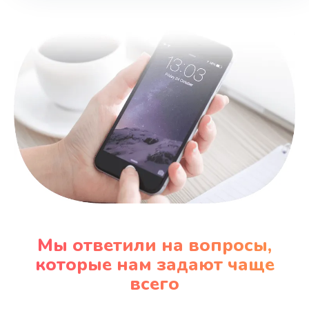
Замена шнура
600 руб.
Заказать
Замена датчика
480 руб.
Заказать
Замена кнопки
450 руб.
Заказать
Мы ответили на вопросы,
Настройка
которые нам задают чаще
600 руб.
всего
Заказать