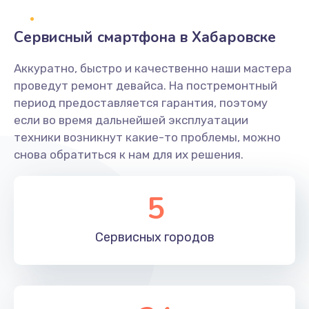
2400 руб.
Заказать
Сервисный смартфона в Хабаровске
Ремонт системной платы
Аккуратно, быстро и качественно наши мастера
проведут ремонт девайса. На постремонтный
1600 руб.
период предоставляется гарантия, поэтому
Заказать
если во время дальнейшей эксплуатации
техники возникнут какие-то проблемы, можно
Снятие системных ошибок/программный ремонт
снова обратиться к нам для их решения.
1400 руб.
Заказать
5
Ремонт разъема SIM-карты
Сервисных
городов
880 руб.
Заказать
Модернизация