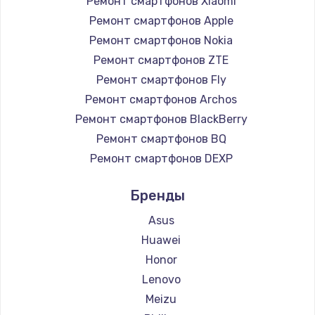
Ремонт смартфонов Xiaomi
890 руб.
Ремонт смартфонов Apple
Заказать
Ремонт смартфонов Nokia
Ремонт смартфонов ZTE
Замена микросхемы NFC
Ремонт смартфонов Fly
1100 руб.
Ремонт смартфонов Archos
Ремонт смартфонов BlackBerry
Заказать
Ремонт смартфонов BQ
Замена шим-контроллера
Ремонт смартфонов DEXP
3900 руб.
Ремонт смартфонов Digma
Бренды
Ремонт смартфонов Ginzzu
Заказать
Ремонт смартфонов Highscreen
Asus
Настройка Wi-Fi
Ремонт смартфонов Irbis
Huawei
Ремонт смартфонов Kyocera
1030 руб.
Honor
Ремонт смартфонов LeEco
Lenovo
Заказать
Ремонт смартфонов OnePlus
Meizu