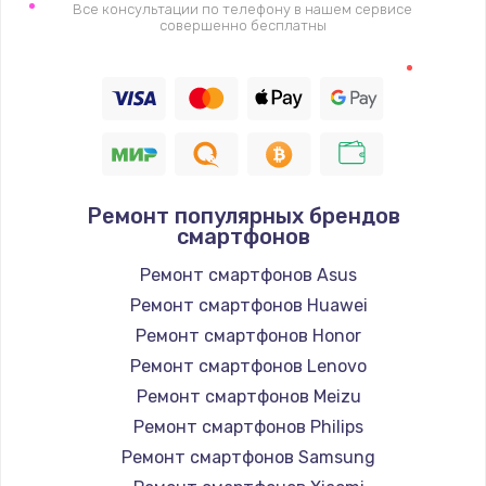
1400 руб.
Все консультации по телефону в нашем сервисе
совершенно бесплатны
Заказать
Восстановление цепи питания, пайка
880 руб.
Заказать
Ремонт популярных брендов
Программный ремонт/прошивка
смартфонов
390 руб.
Ремонт смартфонов Asus
Заказать
Ремонт смартфонов Huawei
Ремонт смартфонов Honor
Замена Bluetooth/Wi-Fi модуля
Ремонт смартфонов Lenovo
800 руб.
Ремонт смартфонов Meizu
Заказать
Ремонт смартфонов Philips
Ремонт смартфонов Samsung
Замена картридера