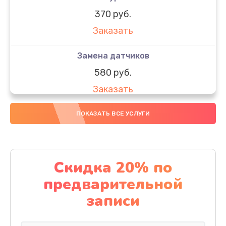
370 руб.
Заказать
Замена датчиков
580 руб.
Заказать
Комплексная чистка
ПОКАЗАТЬ ВСЕ УСЛУГИ
800 руб.
Заказать
Скидка 20% по
Замена дисплея (экрана)
предварительной
2000 руб.
записи
Заказать