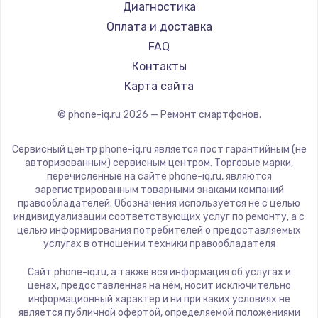
Ремонт смартфонов Poco
LeEco
Диагностика
Замена видеокарты
Ремонт смартфонов HTC
OnePlus
Оплата и доставка
1600 руб.
Ремонт смартфонов Blackmagic
teXet
FAQ
Ремонт смартфонов Nothing
Заказать
Motorola
Контакты
Ремонт смартфонов iQOO
Prestigio
Карта сайта
Ремонт разъема питания
Vertex
© phone-iq.ru
2026
— Ремонт смартфонов.
880 руб.
Microsoft
Sharp
Заказать
Сервисный центр phone-iq.ru является пост гарантийным (не
Elephone
авторизованным) сервисным центром. Торговые марки,
перечисленные на сайте phone-iq.ru, являются
Замена видеочипа
BlackView
зарегистрированным товарными знаками компаний
2745 руб.
Google
правообладателей. Обозначения используется не с целью
индивидуализации соответствующих услуг по ремонту, а с
Vertu
Заказать
целью информирования потребителей о предоставляемых
Tp-Link
услугах в отношении техники правообладателя
Замена северного моста
Hisense
Сайт phone-iq.ru, а также вся информация об услугах и
Nubia
2600 руб.
ценах, предоставленная на нём, носит исключительно
информационный характер и ни при каких условиях не
Land Rover
Заказать
является публичной офертой, определяемой положениями