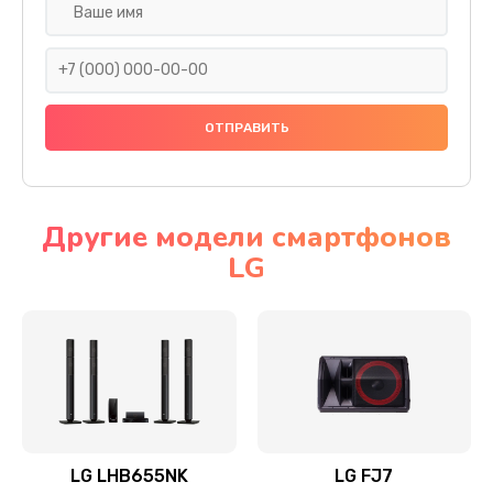
Ремонт платы электроники
1400 руб.
Заказать
Прошивка
1500 руб.
Заказать
Другие модели смартфонов
LG
Ремонт механики привода
1500 руб.
Заказать
Ремонт / замена кнопок, клавиш, индикаторов,
разъемов
1550 руб.
LG LHB655NK
LG FJ7
Заказать