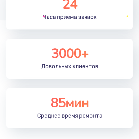
24
1830 руб.
Часа приема
заявок
Заказать
Устранение ошибок
2000 руб.
3000+
Заказать
Довольных
клиентов
Ремонт после залития
2100 руб.
Заказать
85мин
Ремонт электроплаты
Среднее время
ремонта
1400 руб.
Заказать