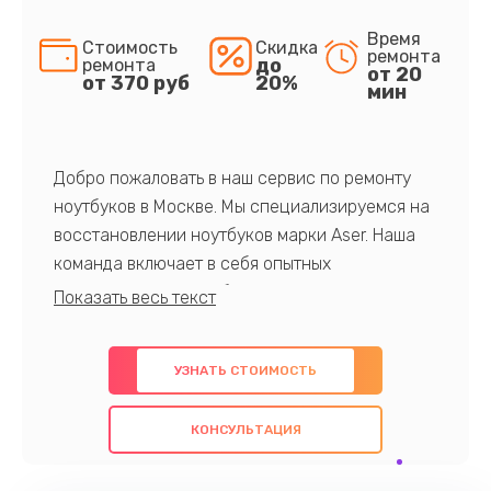
Время
Стоимость
Скидка
ремонта
до
ремонта
от 20
от 370 руб
20%
мин
Добро пожаловать в наш сервис по ремонту
ноутбуков в Москве. Мы специализируемся на
восстановлении ноутбуков марки Aser. Наша
команда включает в себя опытных
профессионалов с обширными знаниями и
многолетним опытом в данной области. Мы
предлагаем быстрый и качественный ремонт с
УЗНАТЬ СТОИМОСТЬ
использованием оригинальных компонентов, а
также гарантируем качество всех
КОНСУЛЬТАЦИЯ
проведенных работ. Наша цель - предоставить
клиентам надежное и профессиональное