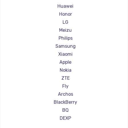
Настройка ОС
Ремонт смартфонов Irbis
Huawei
1360 руб.
Ремонт смартфонов Kyocera
Honor
Заказать
Ремонт смартфонов LeEco
LG
Ремонт смартфонов OnePlus
Meizu
Замена петель
Ремонт смартфонов teXet
Philips
1250 руб.
Ремонт смартфонов Motorola
Samsung
Ремонт смартфонов Prestigio
Заказать
Xiaomi
Ремонт смартфонов Vertex
Apple
Настройка BIOS
Ремонт смартфонов Microsoft
Nokia
1260 руб.
Ремонт смартфонов Sharp
ZTE
Ремонт смартфонов Elephone
Fly
Заказать
Ремонт смартфонов BlackView
Archos
Замена видеочипа
Ремонт смартфонов Google
BlackBerry
Ремонт смартфонов Vertu
2990 руб.
BQ
Ремонт смартфонов Tp-Link
DEXP
Заказать
Ремонт смартфонов Hisense
Digma