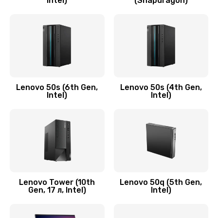
Intel)
(Snapdragon)
Замена аудио разъема
790 руб.
Заказать
Замена модуля HDMI
590 руб.
Lenovo 50s (6th Gen,
Lenovo 50s (4th Gen,
Intel)
Intel)
Заказать
Замена задней крышки устройства
790 руб.
Заказать
Замена микросхемы (звук, контроллер,
Lenovo Tower (10th
Lenovo 50q (5th Gen,
Gen, 17 л, Intel)
Intel)
процессор)
2100 руб.