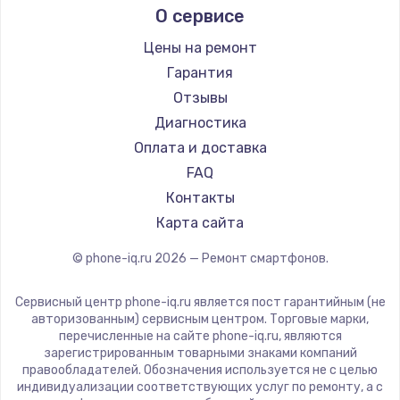
О сервисе
Ремонт смартфонов Nubia
Ремонт разъема питания
Ginzzu
Ремонт смартфонов Land Rover
Highscreen
1330 руб.
Цены на ремонт
Ремонт смартфонов Acer
Irbis
Гарантия
Заказать
Ремонт смартфонов HP
Kyocera
Отзывы
Ремонт смартфонов Poco
LeEco
Замена видеокарты
Диагностика
Ремонт смартфонов HTC
OnePlus
Оплата и доставка
2100 руб.
Ремонт смартфонов Blackmagic
teXet
FAQ
Заказать
Ремонт смартфонов Nothing
Motorola
Контакты
Ремонт смартфонов iQOO
Prestigio
Карта сайта
Ремонт цепей питания
Vertex
3000 руб.
© phone-iq.ru
2026
— Ремонт смартфонов.
Microsoft
Заказать
Sharp
Сервисный центр phone-iq.ru является пост гарантийным (не
Elephone
авторизованным) сервисным центром. Торговые марки,
Замена материнской платы
перечисленные на сайте phone-iq.ru, являются
BlackView
зарегистрированным товарными знаками компаний
1590 руб.
Google
правообладателей. Обозначения используется не с целью
Заказать
индивидуализации соответствующих услуг по ремонту, а с
Vertu