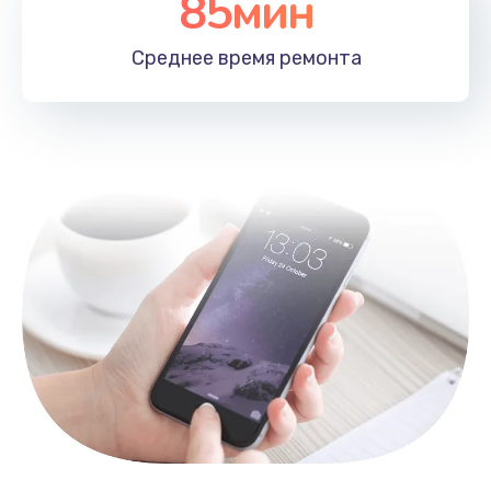
85мин
Замена лотка SIM
790 руб.
Среднее время
ремонта
Заказать
Замена северного моста
2300 руб.
Заказать
Восстановление данных
990 руб.
Заказать
Замена SSD
895 руб.
Заказать