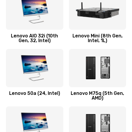
Заказать
Замена кнопки включения/выключения
600 руб.
Lenovo AIO 32i (10th
Lenovo Mini (8th Gen,
Заказать
Gen, 32, Intel)
Intel, 1L)
Замена разъема Micro, USB
590 руб.
Заказать
Замена шлейфа кнопок, дисплея
Lenovo 50a (24, Intel)
Lenovo M75q (5th Gen,
600 руб.
AMD)
Заказать
Чистка от пыли или влаги
1090 руб.