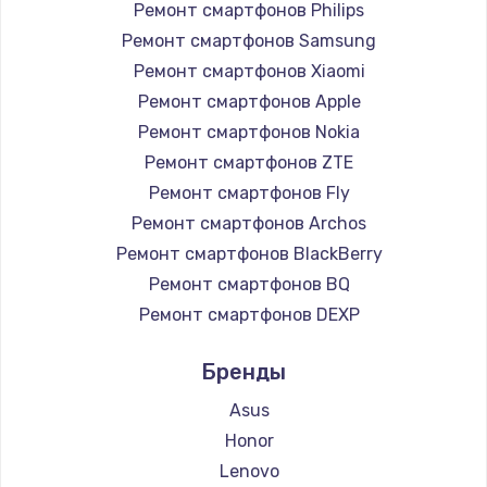
Ремонт смартфонов Philips
2750 руб.
Ремонт смартфонов Samsung
Заказать
Ремонт смартфонов Xiaomi
Ремонт смартфонов Apple
Замена контроллера питания
Ремонт смартфонов Nokia
1490 руб.
Ремонт смартфонов ZTE
Заказать
Ремонт смартфонов Fly
Ремонт смартфонов Archos
Замена тачпада
Ремонт смартфонов BlackBerry
1745 руб.
Ремонт смартфонов BQ
Заказать
Ремонт смартфонов DEXP
Ремонт смартфонов Digma
Замена корпуса
Бренды
Ремонт смартфонов Ginzzu
890 руб.
Ремонт смартфонов Highscreen
Asus
Ремонт смартфонов Irbis
Заказать
Honor
Ремонт смартфонов Kyocera
Lenovo