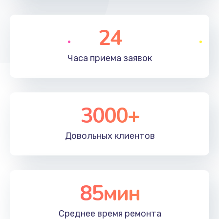
490 руб.
24
Заказать
Замена микросхемы
Часа приема
заявок
690 руб.
Заказать
3000+
Замена кнопок громкости
490 руб.
Довольных
клиентов
Заказать
Защита гидрогелевой пленкой
1290 руб.
85мин
Заказать
Среднее время
ремонта