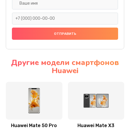
Замена задней крышки
290 руб.
Заказать
Замена аккумулятора
620 руб.
Другие модели смартфонов
Заказать
Huawei
Замена экрана
940 руб.
Заказать
Замена микрофона
1500 руб.
Huawei Mate 50 Pro
Huawei Mate X3
Заказать