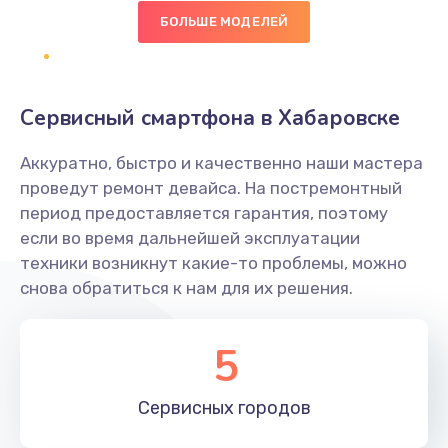
490 руб.
БОЛЬШЕ МОДЕЛЕЙ
Заказать
Сбор/Разбор
Сервисный смартфона в Хабаровске
1490 руб.
Заказать
Аккуратно, быстро и качественно наши мастера
проведут ремонт девайса. На постремонтный
Замена разъема SIM
период предоставляется гарантия, поэтому
если во время дальнейшей эксплуатации
290 руб.
техники возникнут какие-то проблемы, можно
Заказать
снова обратиться к нам для их решения.
Замена полифонического динамика
5
390 руб.
Заказать
Сервисных
городов
Замена передней камеры