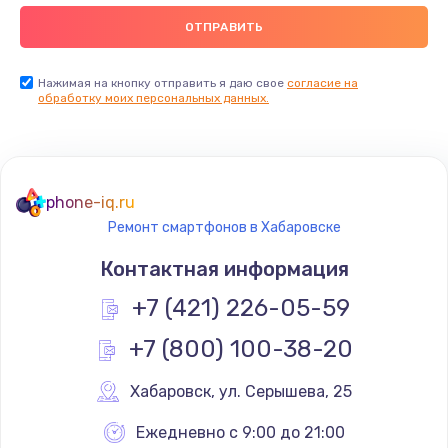
Заказать
Замена видеокарты
Нажимая на кнопку отправить я даю свое
согласие на
обработку моих персональных данных.
2045 руб.
Заказать
Ремонт разъема питания
phone-iq.ru
1090 руб.
Ремонт смартфонов в Хабаровске
Заказать
Контактная информация
+7 (421) 226-05-59
Замена видеочипа
2745 руб.
+7 (800) 100-38-20
Заказать
Хабаровск
,
 ул. Серышева, 25
Настройка BIOS
Ежедневно с 9:00 до 21:00