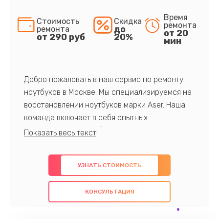
Время
Стоимость
Скидка
ремонта
до
ремонта
от 20
от 290 руб
20%
мин
Добро пожаловать в наш сервис по ремонту
ноутбуков в Москве. Мы специализируемся на
восстановлении ноутбуков марки Aser. Наша
команда включает в себя опытных
профессионалов с обширными знаниями и
многолетним опытом в данной области. Мы
предлагаем быстрый и качественный ремонт с
УЗНАТЬ СТОИМОСТЬ
использованием оригинальных компонентов, а
также гарантируем качество всех
КОНСУЛЬТАЦИЯ
проведенных работ. Наша цель - предоставить
клиентам надежное и профессиональное