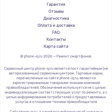
Ремонт смартфонов Acer
Irbis
Гарантия
Ремонт смартфонов HP
Kyocera
Отзывы
Ремонт смартфонов Poco
LeEco
Диагностика
Ремонт смартфонов HTC
OnePlus
Оплата и доставка
Ремонт смартфонов Blackmagic
teXet
FAQ
Ремонт смартфонов Nothing
Motorola
Контакты
Ремонт смартфонов iQOO
Prestigio
Карта сайта
Vertex
© phone-iq.ru
2026
— Ремонт смартфонов.
Microsoft
Sharp
Сервисный центр phone-iq.ru является пост гарантийным (не
Elephone
авторизованным) сервисным центром. Торговые марки,
перечисленные на сайте phone-iq.ru, являются
BlackView
зарегистрированным товарными знаками компаний
Google
правообладателей. Обозначения используется не с целью
индивидуализации соответствующих услуг по ремонту, а с
Vertu
целью информирования потребителей о предоставляемых
Tp-Link
услугах в отношении техники правообладателя
Hisense
Сайт phone-iq.ru, а также вся информация об услугах и