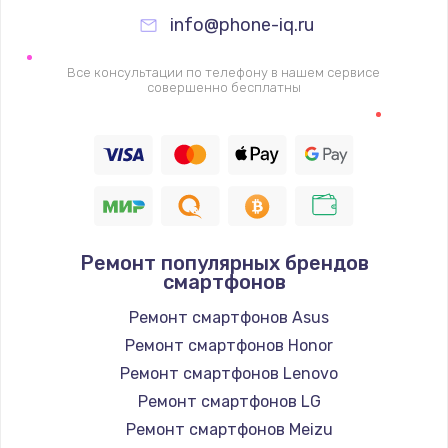
995 руб.
info@phone-iq.ru
Заказать
Все консультации по телефону в нашем сервисе
Ремонт подсветки
совершенно бесплатны
1200 руб.
Заказать
Настройка ОС
1160 руб.
Ремонт популярных брендов
Заказать
смартфонов
Ремонт смартфонов Asus
Чистка от пыли
Ремонт смартфонов Honor
1060 руб.
Ремонт смартфонов Lenovo
Заказать
Ремонт смартфонов LG
Ремонт смартфонов Meizu
Замена южного моста