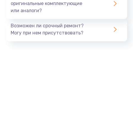
оригинальные комплектующие
или аналоги?
Замена процессора
1290 руб.
Возможен ли срочный ремонт?
Заказать
Могу при нем присутствовать?
Замена оперативной памяти
960 руб.
Заказать
Замена звуковой карты
1500 руб.
Заказать
Замена USB порта
1245 руб.