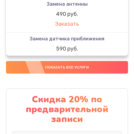
Замена антенны
490 руб.
Заказать
Замена датчика приближения
590 руб.
Заказать
ПОКАЗАТЬ ВСЕ УСЛУГИ
Замена стекла
890 руб.
Заказать
Скидка 20% по
предварительной
Обновление ПО
записи
890 руб.
Заказать