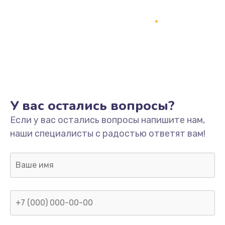
Заказать
Замена разъёмов (HDMI, DVI, Дисплей порта)
390 руб.
Заказать
Замена SSD
У вас остались вопросы?
1045 руб.
Если у вас остались вопросы напишите нам,
Заказать
наши специалисты с радостью ответят вам!
Замена клавиатуры
990 руб.
Заказать
Ремонт цепей питания
2500 руб.