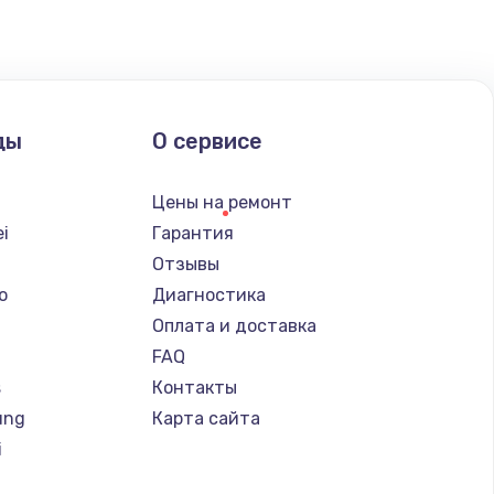
ать
ать
ды
О сервисе
ать
Цены на ремонт
ать
i
Гарантия
Отзывы
o
Диагностика
Оплата и доставка
FAQ
s
Контакты
ung
Карта сайта
i