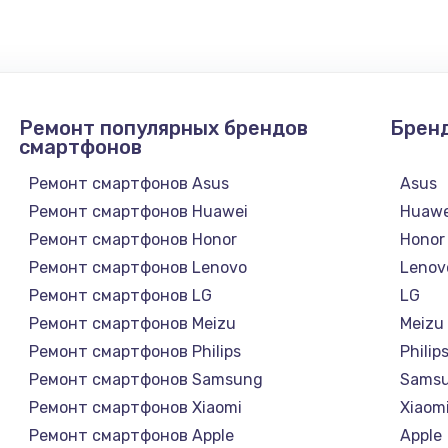
 телефона
2281 руб.
Заказ
она
228 руб.
Заказ
Ремонт популярных брендов
Брен
она
270 руб.
Заказ
смартфонов
Ремонт смартфонов Asus
Asus
417 руб.
Заказ
Ремонт смартфонов Huawei
Huawe
Ремонт смартфонов Honor
Honor
Ремонт смартфонов Lenovo
Lenov
Ремонт смартфонов LG
LG
Ремонт смартфонов Meizu
Meizu
Ремонт смартфонов Philips
Philip
Ремонт смартфонов Samsung
Sams
Ремонт смартфонов Xiaomi
Xiaom
Ремонт смартфонов Apple
Apple