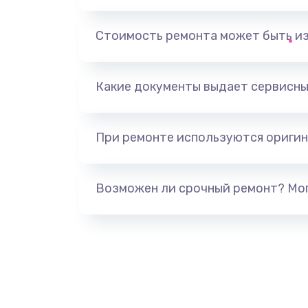
Замена держателя SIM-карты т
Стоимость ремонта может быть и
Ультразвуковая чистка телефон
Какие документы выдает сервисны
Замена USB-разъема (micro-usb)
телефона
При ремонте используются оригин
Замена аудио разъема телефон
Возможен ли срочный ремонт? Мог
Замена разъема/гнезда зарядки
телефона
Замена задней крышки телефон
Замена корпуса телефона