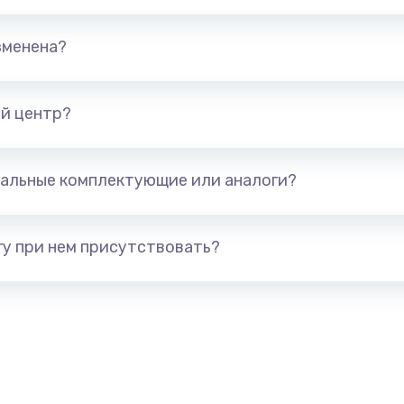
елефона
679 руб.
Заказ
зменена?
а
554 руб.
Заказ
й центр?
377 руб.
Заказ
альные комплектующие или аналоги?
а
1330 руб.
Заказ
у при нем присутствовать?
395 руб.
Заказ
а
224 руб.
Заказ
448 руб.
Заказ