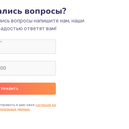
тались вопросы?
ать
лись вопросы напишите нам, наши
радостью ответят вам!
ать
ать
ать
ать
ать
тправить я даю свое
согласие на
ональных данных.
ать