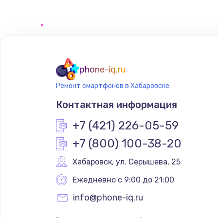
Восстановление цепей питания
Замена кнопки включения телеф
Замена кнопок громкости телеф
phone-iq.ru
Ремонт смартфонов в Хабаровске
Ремонт телефона после воды
Контактная информация
+7 (421) 226-05-59
+7 (800) 100-38-20
Хабаровск
,
 ул. Серышева, 25
Ежедневно с 9:00 до 21:00
info@phone-iq.ru