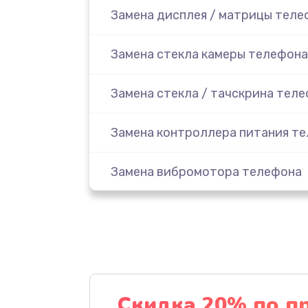
Замена дисплея / матрицы теле
Замена стекла камеры телефона
Замена стекла / тачскрина тел
Замена контроллера питания т
Замена вибромотора телефона
Замена разъема наушников тел
Замена аудиокодека телефона
Замена микросхем питания тел
Скидка 20% по п