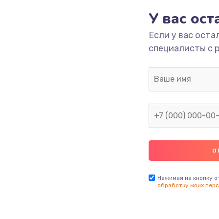
У вас ос
293 руб.
Заказ
Если у вас оста
специалисты с 
709 руб.
Заказ
529 руб.
Заказ
она
709 руб.
Заказ
а
812 руб.
Заказ
318 руб.
Заказ
Нажимая на кнопку о
обработку моих перс
й платы
908 руб.
Заказ