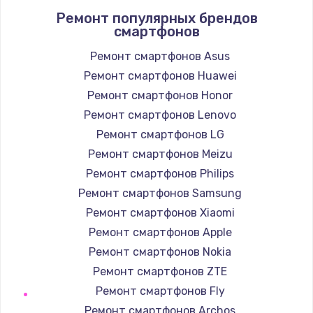
Ремонт популярных брендов
709 руб.
смартфонов
Заказать
Ремонт смартфонов Asus
Ремонт смартфонов Huawei
Замена шлейфа кнопок телефона
Ремонт смартфонов Honor
812 руб.
Ремонт смартфонов Lenovo
Заказать
Ремонт смартфонов LG
Замена шлейфа аудио телефона
Ремонт смартфонов Meizu
318 руб.
Ремонт смартфонов Philips
Ремонт смартфонов Samsung
Заказать
Ремонт смартфонов Xiaomi
Замена системной / материнской платы
Ремонт смартфонов Apple
телефона
Ремонт смартфонов Nokia
908 руб.
Ремонт смартфонов ZTE
Заказать
Ремонт смартфонов Fly
Ремонт смартфонов Archos