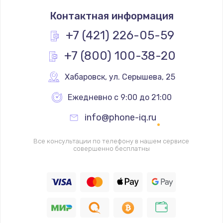
Замена корпуса телефона
Контактная информация
448 руб.
Заказать
+7 (421) 226-05-59
+7 (800) 100-38-20
Замена камеры телефона
293 руб.
Хабаровск
,
 ул. Серышева, 25
Заказать
Ежедневно с 9:00 до 21:00
Замена динамика телефона
info@phone-iq.ru
709 руб.
Заказать
Все консультации по телефону в нашем сервисе
совершенно бесплатны
Замена микрофона телефона
529 руб.
Заказать
Замена шлейфа матрицы телефона