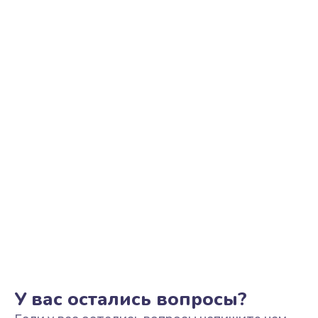
Прошивка телефона
705 руб.
Заказать
Разблокировка телефона
226 руб.
Заказать
Замена держателя SIM-карты телефона
679 руб.
Заказать
Ультразвуковая чистка телефона
554 руб.
Заказать
У вас остались вопросы?