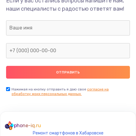
Если у вас остались вопросы напишите нам,
Замена USB-разъема (micro-usb) телефона
наши специалисты с радостью ответят вам!
377 руб.
Заказать
Замена аудио разъема телефона
1330 руб.
Заказать
Замена разъема/гнезда зарядки телефона
395 руб.
Заказать
Нажимая на кнопку отправить я даю свое
согласие на
обработку моих персональных данных.
Замена задней крышки телефона
224 руб.
Заказать
phone-iq.ru
Ремонт смартфонов в Хабаровске