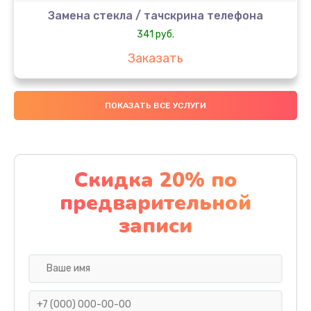
Замена стекла / тачскрина телефона
341 руб.
Заказать
Замена контроллера питания телефона
ПОКАЗАТЬ ВСЕ УСЛУГИ
273 руб.
Заказать
Замена вибромотора телефона
Скидка 20% по
332 руб.
предварительной
Заказать
записи
Замена разъема наушников телефона
353 руб.
Заказать