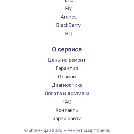
ZTE
Ремонт смартфонов Elephone
Fly
Ремонт смартфонов Google
Archos
Ремонт смартфонов Vertu
BlackBerry
Ремонт смартфонов Tp-Link
BQ
Ремонт смартфонов Hisense
DEXP
О сервисе
Ремонт смартфонов Nubia
Digma
Ремонт смартфонов Land Rover
Ginzzu
Цены на ремонт
Ремонт смартфонов Acer
Highscreen
Гарантия
Ремонт смартфонов HP
Irbis
Отзывы
Ремонт смартфонов Poco
Kyocera
Диагностика
Ремонт смартфонов HTC
LeEco
Оплата и доставка
Ремонт смартфонов Blackmagic
OnePlus
FAQ
Ремонт смартфонов Nothing
teXet
Контакты
Ремонт смартфонов iQOO
Motorola
Карта сайта
Prestigio
© phone-iq.ru
2026
— Ремонт смартфонов.