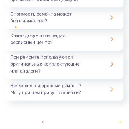
Русификация телефона
386 руб.
Стоимость ремонта может
быть изменена?
Заказать
Какие документы выдает
Замена заднего стекла телефона
сервисный центр?
806 руб.
Заказать
При ремонте используются
оригинальные комплектующие
Замена аккумулятора (батареи) телефона
или аналоги?
723 руб.
Заказать
Возможен ли срочный ремонт?
Могу при нем присутствовать?
Отвязка от гугл-аккаунта телефона
408 руб.
Заказать