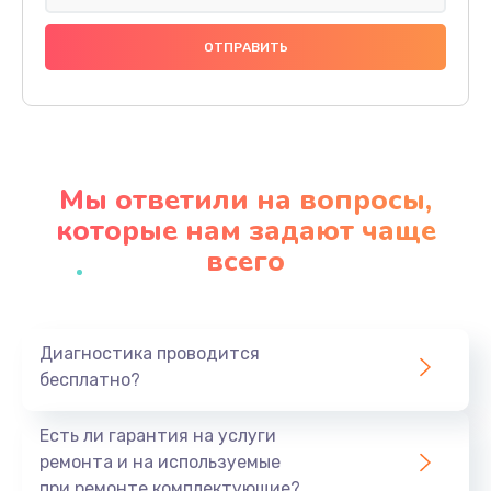
Замена аудиокодека телефона
666 руб.
Заказать
Замена микросхем питания телефона
285 руб.
Мы ответили на вопросы,
Заказать
которые нам задают чаще
всего
Замена процессора телефона
587 руб.
Заказать
Диагностика проводится
бесплатно?
Восстановление данных телефона
554 руб.
Есть ли гарантия на услуги
Заказать
ремонта и на используемые
при ремонте комплектующие?