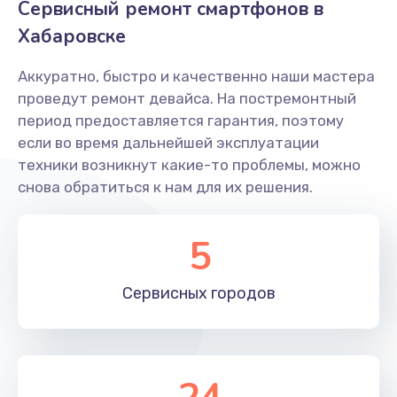
Сервисный ремонт смартфонов в
Замена корпуса телефона
Хабаровске
448 руб.
Заказать
Аккуратно, быстро и качественно наши мастера
проведут ремонт девайса. На постремонтный
Замена камеры телефона
период предоставляется гарантия, поэтому
если во время дальнейшей эксплуатации
293 руб.
техники возникнут какие-то проблемы, можно
Заказать
снова обратиться к нам для их решения.
Замена динамика телефона
5
709 руб.
Заказать
Сервисных
городов
Замена микрофона телефона
529 руб.
Заказать