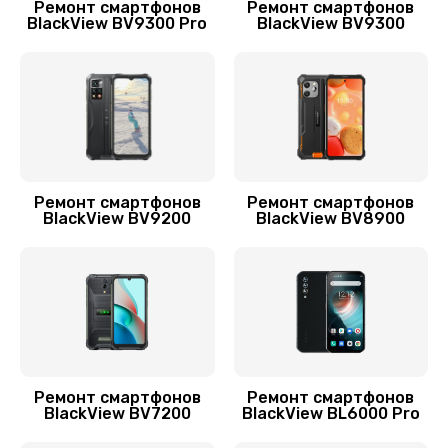
386 руб.
Ремонт смартфонов
Ремонт смартфонов
BlackView BV9300 Pro
BlackView BV9300
Заказать
Замена заднего стекла телефона
806 руб.
Заказать
Замена аккумулятора (батареи) телефона
Ремонт смартфонов
Ремонт смартфонов
BlackView BV9200
BlackView BV8900
723 руб.
Заказать
Отвязка от гугл-аккаунта телефона
408 руб.
Заказать
Ремонт смартфонов
Ремонт смартфонов
BlackView BV7200
BlackView BL6000 Pro
Прошивка телефона