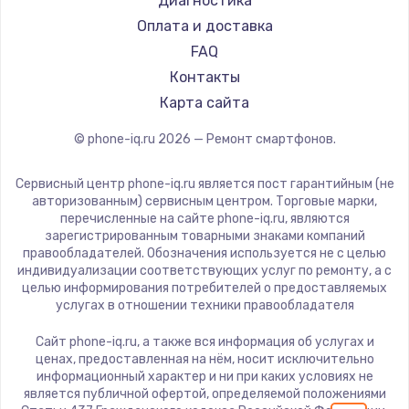
Диагностика
Ремонт смартфонов HTC
LeEco
Оплата и доставка
Ремонт смартфонов Blackmagic
OnePlus
FAQ
Ремонт смартфонов Nothing
teXet
Контакты
Ремонт смартфонов iQOO
Motorola
Карта сайта
Prestigio
© phone-iq.ru
2026
— Ремонт смартфонов.
Vertex
Microsoft
Сервисный центр phone-iq.ru является пост гарантийным (не
Sharp
авторизованным) сервисным центром. Торговые марки,
перечисленные на сайте phone-iq.ru, являются
Elephone
зарегистрированным товарными знаками компаний
Google
правообладателей. Обозначения используется не с целью
индивидуализации соответствующих услуг по ремонту, а с
Vertu
целью информирования потребителей о предоставляемых
Tp-Link
услугах в отношении техники правообладателя
Hisense
Сайт phone-iq.ru, а также вся информация об услугах и
Nubia
ценах, предоставленная на нём, носит исключительно
информационный характер и ни при каких условиях не
Land Rover
является публичной офертой, определяемой положениями
Acer