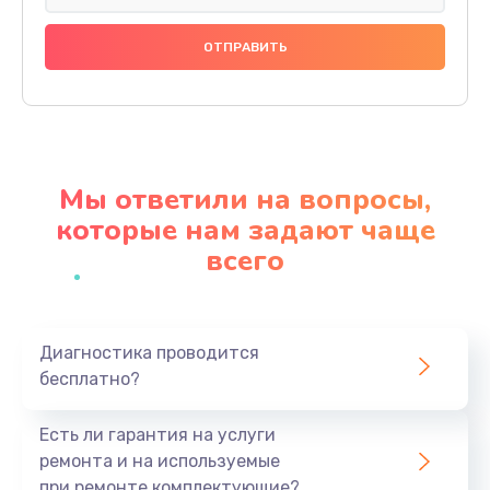
Замена праймера
1000 руб.
Заказать
Ремонт материнской платы
4500 руб.
Мы ответили на вопросы,
Заказать
которые нам задают чаще
всего
Профилактическая чистка
1000 руб.
Заказать
Диагностика проводится
бесплатно?
Прошивка BIOS
1920 руб.
Есть ли гарантия на услуги
Заказать
ремонта и на используемые
при ремонте комплектующие?