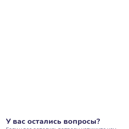
Ремонт цепи питания
2500 руб.
Заказать
Замена видеоадаптера (видеокарты)
1800 руб.
Заказать
Замена, перепайка чипа
1300 руб.
Заказать
Замена HDMI-разъема
650 руб.
Заказать
У вас остались вопросы?