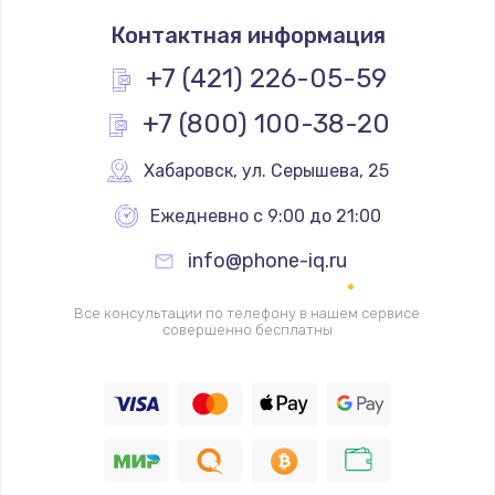
Замена термостата
Контактная информация
1200 руб.
Заказать
+7 (421) 226-05-59
+7 (800) 100-38-20
Замена реле
1000 руб.
Хабаровск
,
 ул. Серышева, 25
Заказать
Ежедневно с 9:00 до 21:00
Замена термопредохранителя
info@phone-iq.ru
700 руб.
Заказать
Все консультации по телефону в нашем сервисе
совершенно бесплатны
Замена ТЭНа
2500 руб.
Заказать
Замена шнура