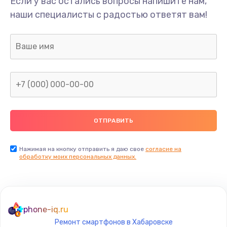
Если у вас остались вопросы напишите нам,
Замена/Pемонт карбюратора
наши специалисты с радостью ответят вам!
1300 руб.
Заказать
Ремонт капиллярной трубки
400 руб.
Заказать
Замена блока питания
1000 руб.
Заказать
Нажимая на кнопку отправить я даю свое
согласие на
обработку моих персональных данных.
Прошивка / разблокировка
900 руб.
Заказать
phone-iq.ru
Ремонт смартфонов в Хабаровске