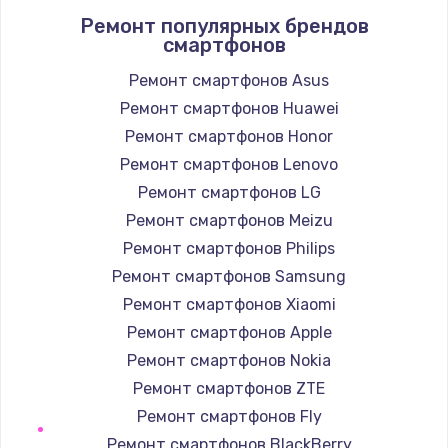
Ремонт популярных брендов
1400 руб.
смартфонов
Заказать
Ремонт смартфонов Asus
Ремонт смартфонов Huawei
Замена / ремонт электронного модуля
управления
Ремонт смартфонов Honor
600 руб.
Ремонт смартфонов Lenovo
Заказать
Ремонт смартфонов LG
Ремонт смартфонов Meizu
Замена конфорки
Ремонт смартфонов Philips
1100 руб.
Ремонт смартфонов Samsung
Заказать
Ремонт смартфонов Xiaomi
Ремонт смартфонов Apple
Замена платы сенсора
Ремонт смартфонов Nokia
900 руб.
Ремонт смартфонов ZTE
Заказать
Ремонт смартфонов Fly
Ремонт смартфонов BlackBerry