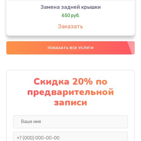
Замена задней крышки
650 руб.
Заказать
Замена аккумулятора
ПОКАЗАТЬ ВСЕ УСЛУГИ
4000 руб.
Заказать
Замена материнской платы
Скидка 20% по
1100 руб.
предварительной
Заказать
записи
Замена масла
750 руб.
Заказать