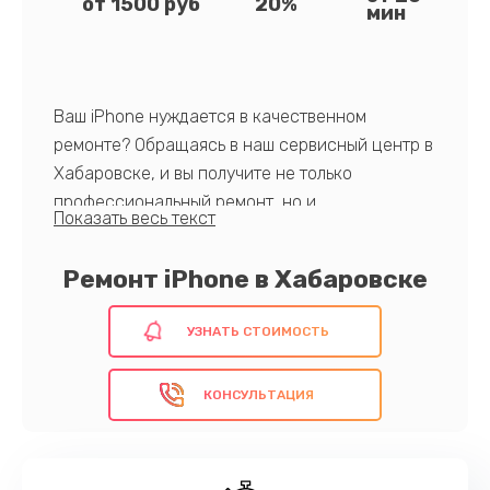
от 1500 руб
20%
мин
Ваш iPhone нуждается в качественном
ремонте? Обращаясь в наш сервисный центр в
Хабаровске, и вы получите не только
профессиональный ремонт, но и
индивидуальный подход. Мы гарантируем
короткие сроки выполнения работ и
Ремонт iPhone в Хабаровске
использование только оригинальных
комплектующих.
УЗНАТЬ СТОИМОСТЬ
Доверьте свой iPhone профессионалам!
КОНСУЛЬТАЦИЯ