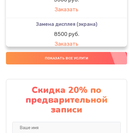
Заказать
Замена дисплея (экрана)
8500 руб.
Заказать
Замена стекла
ПОКАЗАТЬ ВСЕ УСЛУГИ
4000 руб.
Заказать
Скидка 20% по
Ремонт материнской платы
предварительной
2000 руб.
записи
Заказать
Ремонт FaceID