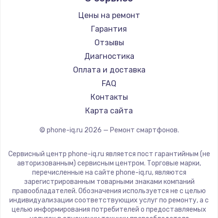
Ремонт смартфонов Land Rover
Highscreen
Цены на ремонт
Ремонт смартфонов Acer
Irbis
Гарантия
Ремонт смартфонов HP
Kyocera
Отзывы
Ремонт смартфонов Poco
LeEco
Диагностика
Ремонт смартфонов HTC
OnePlus
Оплата и доставка
Ремонт смартфонов Blackmagic
teXet
FAQ
Ремонт смартфонов Nothing
Motorola
Контакты
Ремонт смартфонов iQOO
Prestigio
Карта сайта
Vertex
© phone-iq.ru
2026
— Ремонт смартфонов.
Microsoft
Sharp
Сервисный центр phone-iq.ru является пост гарантийным (не
Elephone
авторизованным) сервисным центром. Торговые марки,
перечисленные на сайте phone-iq.ru, являются
BlackView
зарегистрированным товарными знаками компаний
Google
правообладателей. Обозначения используется не с целью
индивидуализации соответствующих услуг по ремонту, а с
Vertu
целью информирования потребителей о предоставляемых
Tp-Link