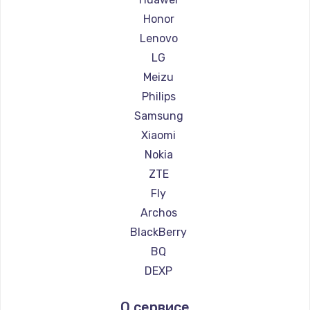
Ремонт смартфонов Kyocera
Honor
Ремонт смартфонов LeEco
Lenovo
Ремонт смартфонов OnePlus
LG
Ремонт смартфонов teXet
Meizu
Ремонт смартфонов Motorola
Philips
Ремонт смартфонов Prestigio
Samsung
Ремонт смартфонов Vertex
Xiaomi
Ремонт смартфонов Microsoft
Nokia
Ремонт смартфонов Sharp
ZTE
Ремонт смартфонов Elephone
Fly
Ремонт смартфонов BlackView
Archos
Ремонт смартфонов Google
BlackBerry
Ремонт смартфонов Vertu
BQ
Ремонт смартфонов Tp-Link
DEXP
Ремонт смартфонов Hisense
Digma
О сервисе
Ремонт смартфонов Nubia
Ginzzu